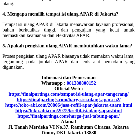
ulang.
4. Mengapa memilih tempat isi ulang APAR di Jakarta?
Tempat isi ulang APAR di Jakarta menawarkan layanan profesional,
bahan berkualitas tinggi, dan pengujian yang ketat untuk
memastikan keamanan dan efektivitas APAR.
5. Apakah pengisian ulang APAR membutuhkan waktu lama?
Proses pengisian ulang APAR biasanya tidak memakan waktu lama,
tergantung pada jumlah APAR dan jenis alat pemadam yang
digunakan.
Informasi dan Pemesanan
Whatsapp :
081388800152
Official Web :
https://finalpartings.com/tempat-isi-ulang-apar-tangerang/
https://finalpartings.com/harga-isi-ulang-apar-co2/
https://toko-abi.com/20806/jasa-reffil-apar-jakarta-utara.html
https://toko-abi.com/20759/reffil-isi-ulang-apar.html
https://finalpartings.com/harga-jual-tabung-apar/
Alamat
Jl. Tanah Merdeka VI No.37, Rambutan Ciracas, Jakarta
Timur, DKI Jakarta 13830