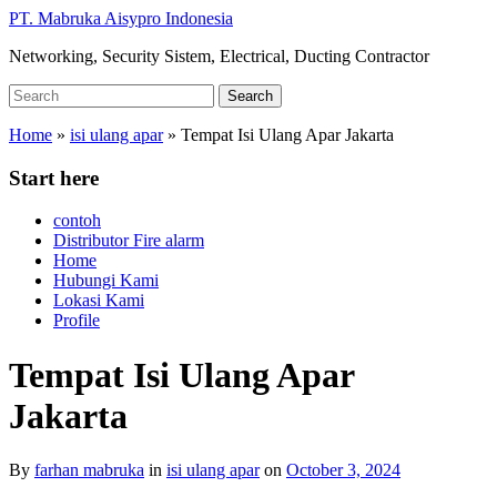
Skip
PT. Mabruka Aisypro Indonesia
to
Networking, Security Sistem, Electrical, Ducting Contractor
main
content
Search
Search
for:
Home
»
isi ulang apar
»
Tempat Isi Ulang Apar Jakarta
Start here
contoh
Distributor Fire alarm
Home
Hubungi Kami
Lokasi Kami
Profile
Tempat Isi Ulang Apar
Jakarta
By
farhan mabruka
in
isi ulang apar
on
October 3, 2024