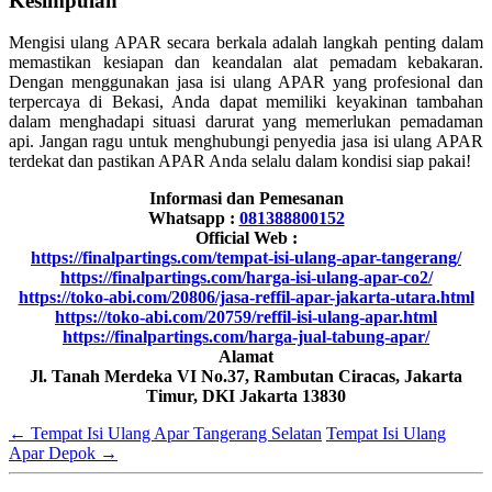
Kesimpulan
Mengisi ulang APAR secara berkala adalah langkah penting dalam
memastikan kesiapan dan keandalan alat pemadam kebakaran.
Dengan menggunakan jasa isi ulang APAR yang profesional dan
terpercaya di Bekasi, Anda dapat memiliki keyakinan tambahan
dalam menghadapi situasi darurat yang memerlukan pemadaman
api. Jangan ragu untuk menghubungi penyedia jasa isi ulang APAR
terdekat dan pastikan APAR Anda selalu dalam kondisi siap pakai!
Informasi dan Pemesanan
Whatsapp :
081388800152
Official Web :
https://finalpartings.com/tempat-isi-ulang-apar-tangerang/
https://finalpartings.com/harga-isi-ulang-apar-co2/
https://toko-abi.com/20806/jasa-reffil-apar-jakarta-utara.html
https://toko-abi.com/20759/reffil-isi-ulang-apar.html
https://finalpartings.com/harga-jual-tabung-apar/
Alamat
Jl. Tanah Merdeka VI No.37, Rambutan Ciracas, Jakarta
Timur, DKI Jakarta 13830
←
Tempat Isi Ulang Apar Tangerang Selatan
Tempat Isi Ulang
Apar Depok
→