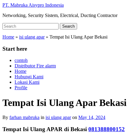
Skip
PT. Mabruka Aisypro Indonesia
to
Networking, Security Sistem, Electrical, Ducting Contractor
main
content
Search
Search
for:
Home
»
isi ulang apar
»
Tempat Isi Ulang Apar Bekasi
Start here
contoh
Distributor Fire alarm
Home
Hubungi Kami
Lokasi Kami
Profile
Tempat Isi Ulang Apar Bekasi
By
farhan mabruka
in
isi ulang apar
on
May 14, 2024
Tempat Isi Ulang APAR di Bekasi
081388800152