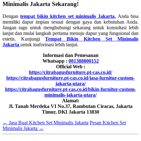
Minimalis Jakarta Sekarang!
Dengan
tempat bikin kitchen set minimalis Jakarta,
Anda bisa
memiliki dapur impian sesuai dengan gaya dan kebutuhan Anda.
Jangan ragu untuk menghubungi sekarang untuk konsultasi lebih
lanjut dan mulai langkah pertama menuju dapur yang fungsional dan
estetis. Kunjungi
Tempat Bikin Kitchen Set Minimalis
Jakarta
untuk inaformasi lebih lanjut.
Informasi dan Pemesanan
Whatsapp :
081388800152
Official Web :
https://citrabagusfurniture.pt-cas.co.id/
https://citrabagusfurniture.pt-cas.co.id/jasa-furnitur-custom-
jakarta-utara/
https://citrabagusfurniture.pt-cas.co.id/bikin-furnitur-custom-
minimalis-jakarta-utara/
Alamat:
Jl. Tanah Merdeka VI No.37, Rambutan Ciracas, Jakarta
Timur, DKI Jakarta 13830
←
Jasa Buat Kitchen Set Minimalis Jakarta
Pesan Kitchen Set
Minimalis Jakarta
→