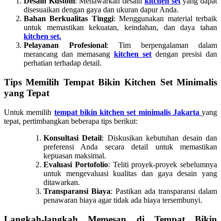
Desain Kustom
: Menawarkan desain
kitchen set
yang dapat
disesuaikan dengan gaya dan ukuran dapur Anda.
Bahan Berkualitas Tinggi
: Menggunakan material terbaik
untuk memastikan kekuatan, keindahan, dan daya tahan
kitchen set.
Pelayanan Profesional
: Tim berpengalaman dalam
merancang dan memasang
kitchen set
dengan presisi dan
perhatian terhadap detail.
Tips Memilih Tempat Bikin Kitchen Set Minimalis
yang Tepat
Untuk memilih
tempat bikin kitchen set minimalis Jakarta
yang
tepat, pertimbangkan beberapa tips berikut:
Konsultasi Detail
: Diskusikan kebutuhan desain dan
preferensi Anda secara detail untuk memastikan
kepuasan maksimal.
Evaluasi Portofolio
: Teliti proyek-proyek sebelumnya
untuk mengevaluasi kualitas dan gaya desain yang
ditawarkan.
Transparansi Biaya
: Pastikan ada transparansi dalam
penawaran biaya agar tidak ada biaya tersembunyi.
Langkah-langkah Memesan di Tempat Bikin