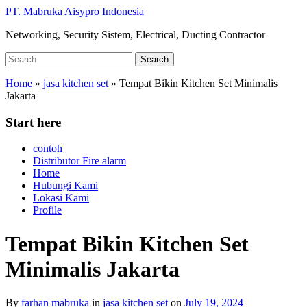
Skip
PT. Mabruka Aisypro Indonesia
to
Networking, Security Sistem, Electrical, Ducting Contractor
main
content
Search
Search
for:
Home
»
jasa kitchen set
»
Tempat Bikin Kitchen Set Minimalis
Jakarta
Start here
contoh
Distributor Fire alarm
Home
Hubungi Kami
Lokasi Kami
Profile
Tempat Bikin Kitchen Set
Minimalis Jakarta
By
farhan mabruka
in
jasa kitchen set
on
July 19, 2024