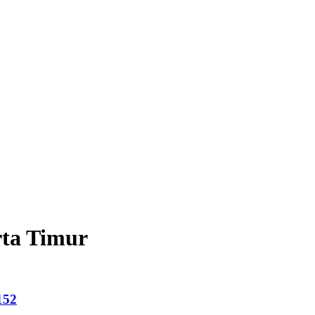
rta Timur
152