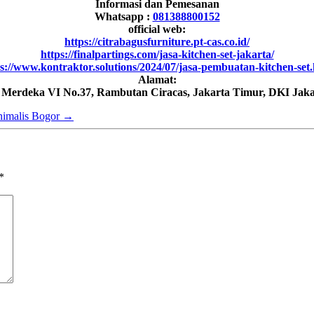
Informasi dan Pemesanan
Whatsapp :
081388800152
official web:
https://citrabagusfurniture.pt-cas.co.id/
https://finalpartings.com/jasa-kitchen-set-jakarta/
s://www.kontraktor.solutions/2024/07/jasa-pembuatan-kitchen-set
Alamat:
h Merdeka VI No.37, Rambutan Ciracas, Jakarta Timur, DKI Jaka
nimalis Bogor
→
*