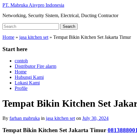
Skip
PT. Mabruka Aisypro Indonesia
to
Networking, Security Sistem, Electrical, Ducting Contractor
main
content
Search
Search
for:
Home
»
jasa kitchen set
»
Tempat Bikin Kitchen Set Jakarta Timur
Start here
contoh
Distributor Fire alarm
Home
Hubungi Kami
Lokasi Kami
Profile
Tempat Bikin Kitchen Set Jaka
By
farhan mabruka
in
jasa kitchen set
on
July 30, 2024
Tempat Bikin Kitchen Set Jakarta Timur
081388800