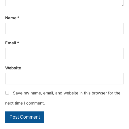
Name
*
Email
*
Website
Save my name, email, and website in this browser for the
next time I comment.