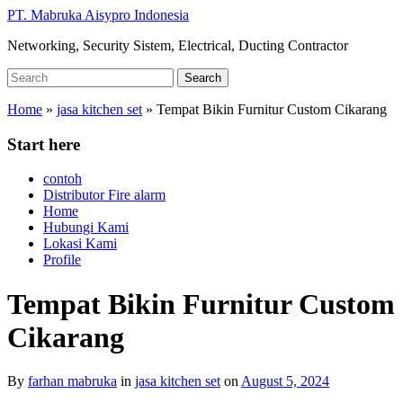
Skip
PT. Mabruka Aisypro Indonesia
to
Networking, Security Sistem, Electrical, Ducting Contractor
main
content
Search
Search
for:
Home
»
jasa kitchen set
»
Tempat Bikin Furnitur Custom Cikarang
Start here
contoh
Distributor Fire alarm
Home
Hubungi Kami
Lokasi Kami
Profile
Tempat Bikin Furnitur Custom
Cikarang
By
farhan mabruka
in
jasa kitchen set
on
August 5, 2024