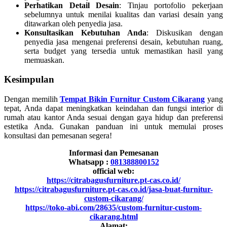
Perhatikan Detail Desain
: Tinjau portofolio pekerjaan
sebelumnya untuk menilai kualitas dan variasi desain yang
ditawarkan oleh penyedia jasa.
Konsultasikan Kebutuhan Anda
: Diskusikan dengan
penyedia jasa mengenai preferensi desain, kebutuhan ruang,
serta budget yang tersedia untuk memastikan hasil yang
memuaskan.
Kesimpulan
Dengan memilih
Tempat Bikin Furnitur Custom Cikarang
yang
tepat, Anda dapat meningkatkan keindahan dan fungsi interior di
rumah atau kantor Anda sesuai dengan gaya hidup dan preferensi
estetika Anda. Gunakan panduan ini untuk memulai proses
konsultasi dan pemesanan segera!
Informasi dan Pemesanan
Whatsapp :
081388800152
official web:
https://citrabagusfurniture.pt-cas.co.id/
https://citrabagusfurniture.pt-cas.co.id/jasa-buat-furnitur-
custom-cikarang/
https://toko-abi.com/28635/custom-furnitur-custom-
cikarang.html
Alamat: