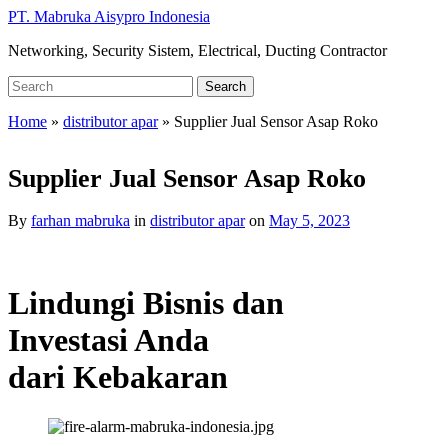
Skip
PT. Mabruka Aisypro Indonesia
to
Networking, Security Sistem, Electrical, Ducting Contractor
main
content
Search
Search
for:
Home
»
distributor apar
»
Supplier Jual Sensor Asap Roko
Supplier Jual Sensor Asap Roko
By
farhan mabruka
in
distributor apar
on
May 5, 2023
Lindungi Bisnis dan
Investasi Anda
dari Kebakaran