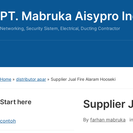
PT. Mabruka Aisypro I
Networking, Security Sistem, Electrical, Ducting Contractor
Home
»
distributor apar
»
Supplier Jual Fire Alaram Hooseki
Supplier 
Start here
By
farhan mabruka
i
contoh