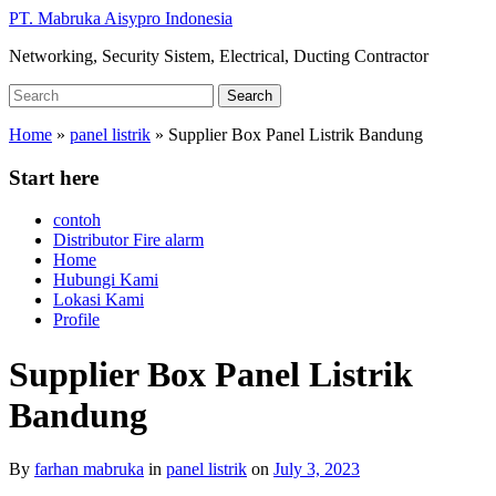
Skip
PT. Mabruka Aisypro Indonesia
to
Networking, Security Sistem, Electrical, Ducting Contractor
main
content
Search
Search
for:
Home
»
panel listrik
»
Supplier Box Panel Listrik Bandung
Start here
contoh
Distributor Fire alarm
Home
Hubungi Kami
Lokasi Kami
Profile
Supplier Box Panel Listrik
Bandung
By
farhan mabruka
in
panel listrik
on
July 3, 2023