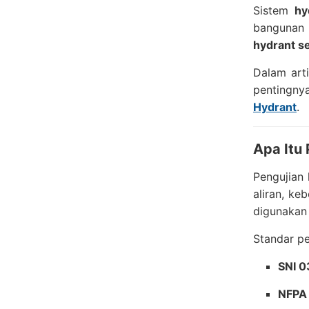
Sistem
hy
bangunan i
hydrant s
Dalam art
pentingnya
Hydrant
.
Apa Itu
Pengujian
aliran, ke
digunakan
Standar p
SNI 
NFPA