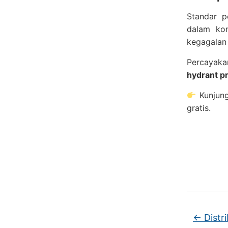
Standar p
dalam kon
kegagalan 
Percayaka
hydrant p
Kunjung
gratis.
←
Distr