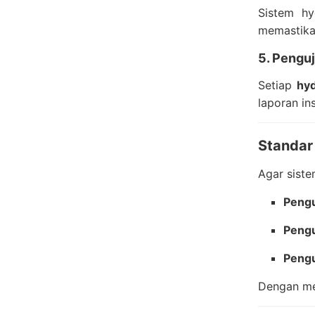
Sistem hy
memastikan
5. Penguj
Setiap
hyd
laporan in
Standar
Agar siste
Pengu
Pengu
Pengu
Dengan men