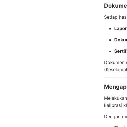
Dokumen
Setiap has
Lapora
Dokum
Serti
Dokumen in
(Keselamat
Mengapa
Melakukan
kalibrasi 
Dengan me