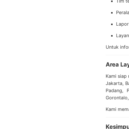
Tim t
Perala
Lapor
Layan
Untuk info
Area La
Kami siap 
Jakarta, 
Padang, P
Gorontalo,
Kami memas
Kesimpu