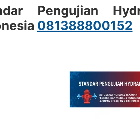
ndar Pengujian Hyd
onesia
081388800152