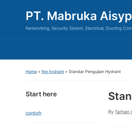
PT. Mabruka Aisyp
Networking, Security Sistem, Electrical, Ducting Con
Home
»
fire hydrant
»
Standar Pengujian Hydrant
Stan
Start here
By
farhan
contoh