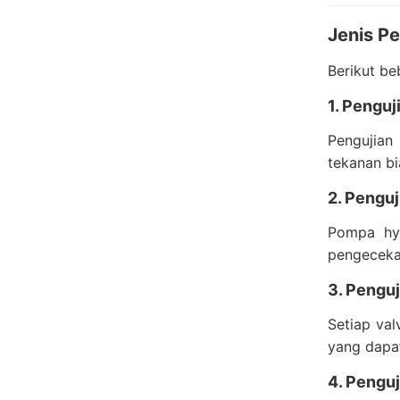
Jenis P
Berikut be
1. Penguj
Pengujian
tekanan b
2. Pengu
Pompa hyd
pengecek
3. Penguj
Setiap val
yang dapat
4. Penguj