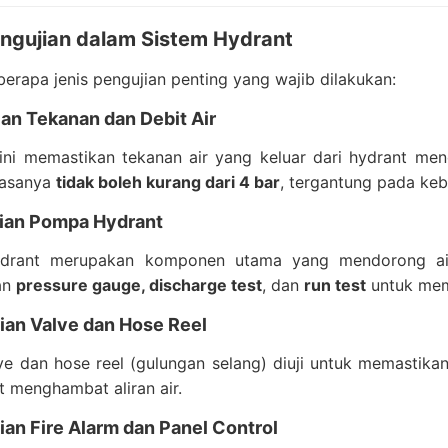
engujian dalam Sistem Hydrant
berapa jenis pengujian penting yang wajib dilakukan:
ian Tekanan dan Debit Air
 ini memastikan tekanan air yang keluar dari hydrant me
iasanya
tidak boleh kurang dari 4 bar
, tergantung pada ke
jian Pompa Hydrant
rant merupakan komponen utama yang mendorong air me
an
pressure gauge, discharge test
, dan
run test
untuk mem
ian Valve dan Hose Reel
ve dan hose reel (gulungan selang) diuji untuk memastika
 menghambat aliran air.
ian Fire Alarm dan Panel Control