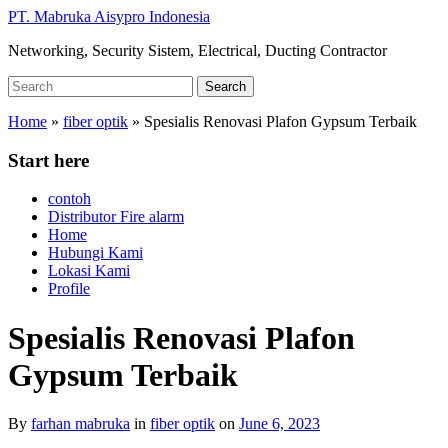
Skip
PT. Mabruka Aisypro Indonesia
to
Networking, Security Sistem, Electrical, Ducting Contractor
main
content
Search
Search
for:
Home
»
fiber optik
»
Spesialis Renovasi Plafon Gypsum Terbaik
Start here
contoh
Distributor Fire alarm
Home
Hubungi Kami
Lokasi Kami
Profile
Spesialis Renovasi Plafon
Gypsum Terbaik
By
farhan mabruka
in
fiber optik
on
June 6, 2023