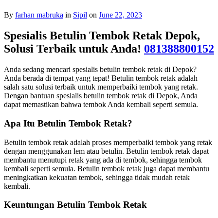
By
farhan mabruka
in
Sipil
on
June 22, 2023
Spesialis Betulin Tembok Retak Depok,
Solusi Terbaik untuk Anda!
081388800152
Anda sedang mencari spesialis betulin tembok retak di Depok?
Anda berada di tempat yang tepat! Betulin tembok retak adalah
salah satu solusi terbaik untuk memperbaiki tembok yang retak.
Dengan bantuan spesialis betulin tembok retak di Depok, Anda
dapat memastikan bahwa tembok Anda kembali seperti semula.
Apa Itu Betulin Tembok Retak?
Betulin tembok retak adalah proses memperbaiki tembok yang retak
dengan menggunakan lem atau betulin. Betulin tembok retak dapat
membantu menutupi retak yang ada di tembok, sehingga tembok
kembali seperti semula. Betulin tembok retak juga dapat membantu
meningkatkan kekuatan tembok, sehingga tidak mudah retak
kembali.
Keuntungan Betulin Tembok Retak