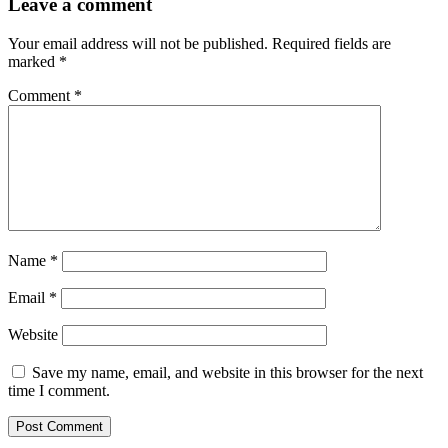
Leave a comment
Your email address will not be published.
Required fields are
marked
*
Comment
*
Name
*
Email
*
Website
Save my name, email, and website in this browser for the next
time I comment.