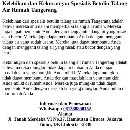
Kelebihan dan Kekurangan Spesialis Betulin Talang
Air Rumah Tangerang
Kelebihan dari spesialis betulin talang air rumah Tangerang adalah
bahwa mereka ahli dalam memperbaiki talang air rumah. Mereka
juga dapat membantu Anda dengan mengganti talang air yang rusak
atau bocor. Mereka juga dapat membantu Anda dengan mengganti
talang air yang sudah usang. Mereka juga dapat membantu Anda
dengan mengganti talang air yang rusak atau bocor dengan yang
baru.
Kekurangan dari spesialis betulin talang air rumah Tangerang adalah
bahwa mereka mungkin tidak dapat membantu Anda dengan
masalah lain yang mungkin Anda miliki. Mereka juga mungkin
tidak dapat membantu Anda dengan masalah lain yang mungkin
Anda miliki di rumah Anda. Mereka juga mungkin tidak dapat
membantu Anda dengan masalah lain yang mungkin Anda miliki di
luar rumah Anda.
Informasi dan Pemesanan
Whatsapp :
081388800152
Alamat
Jl. Tanah Merdeka VI No.37, Rambutan Ciracas, Jakarta
Timur, DKI Jakarta 13830