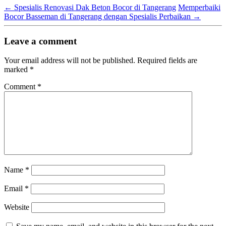
←
Spesialis Renovasi Dak Beton Bocor di Tangerang
Memperbaiki
Bocor Basseman di Tangerang dengan Spesialis Perbaikan
→
Leave a comment
Your email address will not be published.
Required fields are
marked
*
Comment
*
Name
*
Email
*
Website