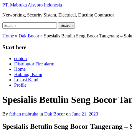
Skip
PT. Mabruka Aisypro Indonesia
to
Networking, Security Sistem, Electrical, Ducting Contractor
main
content
Search
Search
for:
Home
»
Dak Bocor
»
Spesialis Betulin Seng Bocor Tangerang – So
Start here
contoh
Distributor Fire alarm
Home
Hubungi Kami
Lokasi Kami
Profile
Spesialis Betulin Seng Bocor T
By
farhan mabruka
in
Dak Bocor
on
June 21, 2023
Spesialis Betulin Seng Bocor Tangerang 