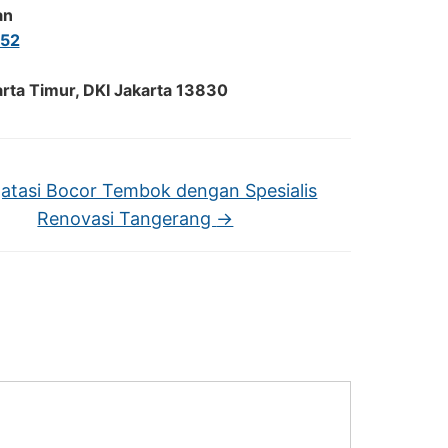
an
52
arta Timur, DKI Jakarta 13830
atasi Bocor Tembok dengan Spesialis
Renovasi Tangerang
→