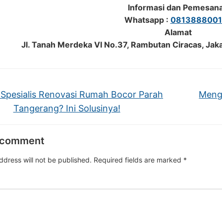
Informasi dan Pemesan
Whatsapp :
0813888001
Alamat
Jl. Tanah Merdeka VI No.37, Rambutan Ciracas, Jak
 Spesialis Renovasi Rumah Bocor Parah
Meng
Tangerang? Ini Solusinya!
 comment
ddress will not be published.
Required fields are marked
*