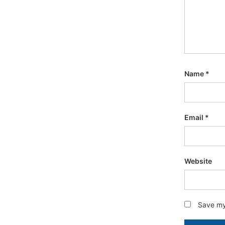
Name
*
Email
*
Website
Save my 