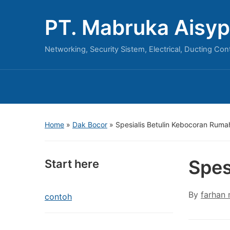
PT. Mabruka Aisyp
Networking, Security Sistem, Electrical, Ducting Con
Home
»
Dak Bocor
»
Spesialis Betulin Kebocoran Ruma
Spes
Start here
By
farhan
contoh