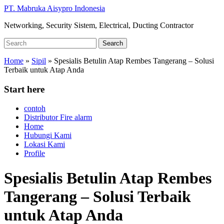
Skip
PT. Mabruka Aisypro Indonesia
to
Networking, Security Sistem, Electrical, Ducting Contractor
main
content
Search
Search
for:
Home
»
Sipil
»
Spesialis Betulin Atap Rembes Tangerang – Solusi
Terbaik untuk Atap Anda
Start here
contoh
Distributor Fire alarm
Home
Hubungi Kami
Lokasi Kami
Profile
Spesialis Betulin Atap Rembes
Tangerang – Solusi Terbaik
untuk Atap Anda