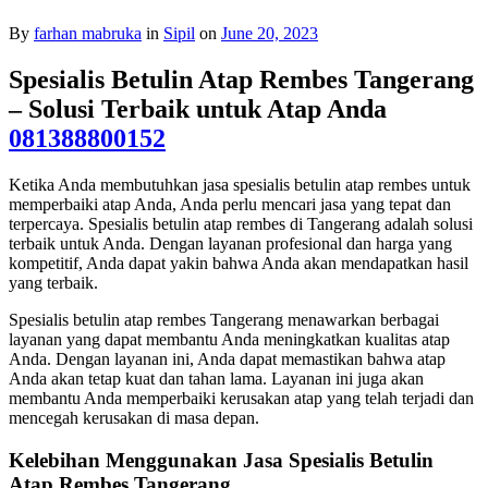
By
farhan mabruka
in
Sipil
on
June 20, 2023
Spesialis Betulin Atap Rembes Tangerang
– Solusi Terbaik untuk Atap Anda
081388800152
Ketika Anda membutuhkan jasa spesialis betulin atap rembes untuk
memperbaiki atap Anda, Anda perlu mencari jasa yang tepat dan
terpercaya. Spesialis betulin atap rembes di Tangerang adalah solusi
terbaik untuk Anda. Dengan layanan profesional dan harga yang
kompetitif, Anda dapat yakin bahwa Anda akan mendapatkan hasil
yang terbaik.
Spesialis betulin atap rembes Tangerang menawarkan berbagai
layanan yang dapat membantu Anda meningkatkan kualitas atap
Anda. Dengan layanan ini, Anda dapat memastikan bahwa atap
Anda akan tetap kuat dan tahan lama. Layanan ini juga akan
membantu Anda memperbaiki kerusakan atap yang telah terjadi dan
mencegah kerusakan di masa depan.
Kelebihan Menggunakan Jasa Spesialis Betulin
Atap Rembes Tangerang