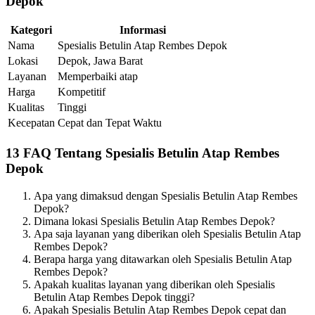
Depok
Kategori
Informasi
Nama
Spesialis Betulin Atap Rembes Depok
Lokasi
Depok, Jawa Barat
Layanan
Memperbaiki atap
Harga
Kompetitif
Kualitas
Tinggi
Kecepatan
Cepat dan Tepat Waktu
13 FAQ Tentang Spesialis Betulin Atap Rembes
Depok
Apa yang dimaksud dengan Spesialis Betulin Atap Rembes
Depok?
Dimana lokasi Spesialis Betulin Atap Rembes Depok?
Apa saja layanan yang diberikan oleh Spesialis Betulin Atap
Rembes Depok?
Berapa harga yang ditawarkan oleh Spesialis Betulin Atap
Rembes Depok?
Apakah kualitas layanan yang diberikan oleh Spesialis
Betulin Atap Rembes Depok tinggi?
Apakah Spesialis Betulin Atap Rembes Depok cepat dan