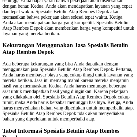
sehingga Anda dapat yakin bahwa pekerjaan akan diselesaikan
dengan benar. Kedua, Anda akan mendapatkan layanan yang cepat
dan tepat waktu. Spesialis Betulin Atap Rembes Depok akan
memastikan bahwa pekerjaan akan selesai tepat waktu. Ketiga,
Anda akan mendapatkan harga yang kompetitif. Spesialis Betulin
Atap Rembes Depok akan memberikan harga yang kompetitif untuk
layanan yang mereka berikan.
Kekurangan Menggunakan Jasa Spesialis Betulin
Atap Rembes Depok
Ada beberapa kekurangan yang bisa Anda dapatkan dengan
menggunakan jasa Spesialis Betulin Atap Rembes Depok. Pertama,
Anda harus membayar biaya yang cukup tinggi untuk layanan yang
mereka berikan. Jasa ini memang mahal karena mereka menjamin
hasil yang memuaskan. Kedua, Anda harus menunggu beberapa
saat untuk mendapatkan hasil yang diinginkan. Karena pekerjaan
yang dilakukan oleh Spesialis Betulin Atap Rembes Depok cukup
rumit, maka Anda harus bersabar menunggu hasilnya. Ketiga, Anda
harus menyediakan bahan yang diperlukan untuk memperbaiki atap.
Spesialis Betulin Atap Rembes Depok tidak akan menyediakan
bahan yang diperlukan untuk memperbaiki atap.
Tabel Informasi Spesialis Betulin Atap Rembes