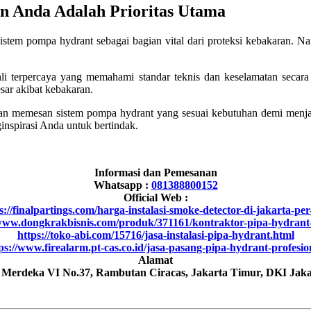
n Anda Adalah Prioritas Utama
sistem pompa hydrant sebagai bagian vital dari proteksi kebakaran. N
ahli terpercaya yang memahami standar teknis dan keselamatan seca
sar akibat kebakaran.
n memesan sistem pompa hydrant yang sesuai kebutuhan demi menja
inspirasi Anda untuk bertindak.
Informasi dan Pemesanan
Whatsapp :
081388800152
Official Web :
://finalpartings.com/harga-instalasi-smoke-detector-di-jakarta-per-
/www.dongkrakbisnis.com/produk/371161/kontraktor-pipa-hydrant-
https://toko-abi.com/15716/jasa-instalasi-pipa-hydrant.html
ps://www.firealarm.pt-cas.co.id/jasa-pasang-pipa-hydrant-profesio
Alamat
h Merdeka VI No.37, Rambutan Ciracas, Jakarta Timur, DKI Jaka