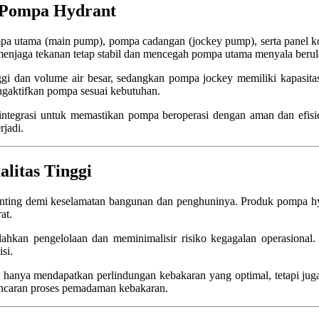
 Pompa Hydrant
ompa utama (main pump), pompa cadangan (jockey pump), serta panel k
enjaga tekanan tetap stabil dan mencegah pompa utama menyala berula
 dan volume air besar, sedangkan pompa jockey memiliki kapasitas 
ngaktifkan pompa sesuai kebutuhan.
terintegrasi untuk memastikan pompa beroperasi dengan aman dan ef
rjadi.
litas Tinggi
penting demi keselamatan bangunan dan penghuninya. Produk pompa hyd
at.
ahkan pengelolaan dan meminimalisir risiko kegagalan operasional. 
si.
hanya mendapatkan perlindungan kebakaran yang optimal, tetapi juga
ncaran proses pemadaman kebakaran.