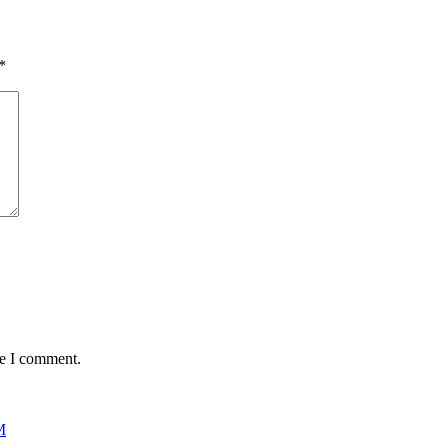
*
me I comment.
M