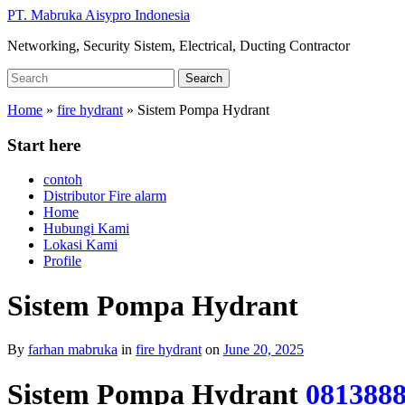
Skip
PT. Mabruka Aisypro Indonesia
to
Networking, Security Sistem, Electrical, Ducting Contractor
main
content
Search
Search
for:
Home
»
fire hydrant
»
Sistem Pompa Hydrant
Start here
contoh
Distributor Fire alarm
Home
Hubungi Kami
Lokasi Kami
Profile
Sistem Pompa Hydrant
By
farhan mabruka
in
fire hydrant
on
June 20, 2025
Sistem Pompa Hydrant
081388