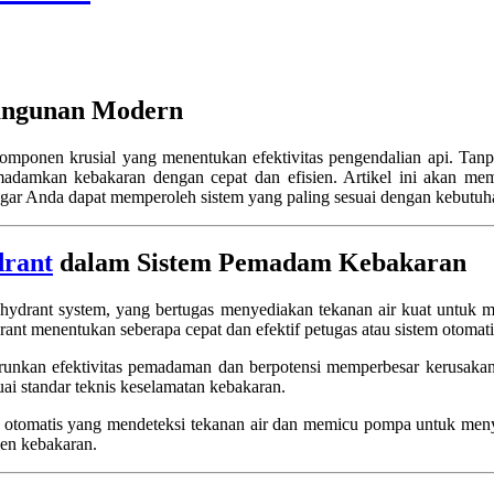
Bangunan Modern
mponen krusial yang menentukan efektivitas pengendalian api. Tan
adamkan kebakaran dengan cepat dan efisien. Artikel ini akan mem
 agar Anda dapat memperoleh sistem yang paling sesuai dengan kebutu
rant
dalam Sistem Pemadam Kebakaran
e hydrant system, yang bertugas menyediakan tekanan air kuat untuk 
rant menentukan seberapa cepat dan efektif petugas atau sistem otomati
nkan efektivitas pemadaman dan berpotensi memperbesar kerusakan aki
i standar teknis keselamatan kebakaran.
ol otomatis yang mendeteksi tekanan air dan memicu pompa untuk meny
iden kebakaran.