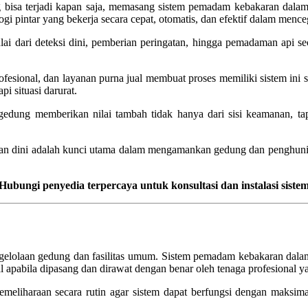
 bisa terjadi kapan saja, memasang sistem pemadam kebakaran dalam 
i pintar yang bekerja secara cepat, otomatis, dan efektif dalam menc
dari deteksi dini, pemberian peringatan, hingga pemadaman api secar
esional, dan layanan purna jual membuat proses memiliki sistem ini 
 situasi darurat.
dung memberikan nilai tambah tidak hanya dari sisi keamanan, tapi
ungan dini adalah kunci utama dalam mengamankan gedung dan penghun
ngi penyedia terpercaya untuk konsultasi dan instalasi sistem y
gelolaan gedung dan fasilitas umum. Sistem pemadam kebakaran dalam
mal apabila dipasang dan dirawat dengan benar oleh tenaga profesiona
liharaan secara rutin agar sistem dapat berfungsi dengan maksimal 