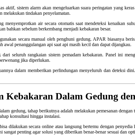
as aktif, sistem alarm akan mengeluarkan suara peringatan yang keras
an melakukan tindakan penyelamatan.
ng menyemprotkan air secara otomatis saat mendeteksi kenaikan suhu t
mkan bahkan sebelum berkembang menjadi kebakaran besar.
digunakan secara manual oleh penghuni gedung. APAR biasanya beris
kah awal penanggulangan api saat api masih kecil dan dapat dijangkau.
 dari seluruh rangkaian sistem pemadam kebakaran. Panel ini mengat
berwenang jika diperlukan.
nya dalam memberikan perlindungan menyeluruh dan deteksi dini. Ko
 Kebakaran Dalam Gedung den
lam gedung, tahap berikutnya adalah melakukan pemesanan dengan tepa
hap konsultasi hingga instalasi.
isa dilakukan secara online atau langsung bertemu dengan penyedia l
 sangat penting agar solusi yang diberikan benar-benar sesuai dan opt