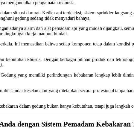
hanya mengandalkan pengamatan manusia.
am situasi darurat. Ketika api terdeteksi, sistem sprinkler langsung
 penghuni gedung sedang tidak menyadari bahaya.
ngan adanya alarm dan alat pemadam api yang mudah dijangkau, semua o
am lingkungan kerja maupun hunian.
berkala. Ini memastikan bahwa setiap komponen tetap dalam kondisi pr
dan kebutuhan khusus. Dengan berbagai pilihan produk dan teknologi,
i.
i. Gedung yang memiliki perlindungan kebakaran lengkap lebih dim
 standar keselamatan yang ditetapkan secara profesional tanpa harus
kebakaran dalam gedung bukan hanya kebutuhan, tetapi juga langkah 
 Anda dengan Sistem Pemadam Kebakaran 