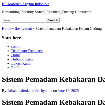
Skip
PT. Mabruka Aisypro Indonesia
to
Networking, Security Sistem, Electrical, Ducting Contractor
main
content
Search
Search
for:
Home
»
fire hydrant
»
Sistem Pemadam Kebakaran Dalam Gedung
Start here
contoh
Distributor Fire alarm
Home
Hubungi Kami
Lokasi Kami
Profile
Sistem Pemadam Kebakaran D
By
farhan mabruka
in
fire hydrant
on
June 19, 2025
Sistem Pemadam Kebakaran D