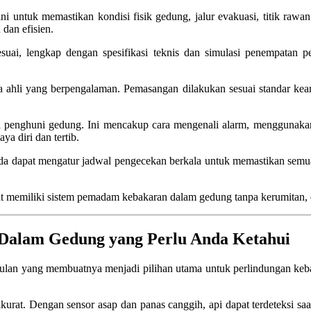
i untuk memastikan kondisi fisik gedung, jalur evakuasi, titik rawan k
dan efisien.
esuai, lengkap dengan spesifikasi teknis dan simulasi penempata
a ahli yang berpengalaman. Pemasangan dilakukan sesuai standar keama
i penghuni gedung. Ini mencakup cara mengenali alarm, menggunakan 
a diri dan tertib.
Anda dapat mengatur jadwal pengecekan berkala untuk memastikan semua
at memiliki sistem pemadam kebakaran dalam gedung tanpa kerumitan
Dalam Gedung yang Perlu Anda Ketahui
lan yang membuatnya menjadi pilihan utama untuk perlindungan keba
akurat. Dengan sensor asap dan panas canggih, api dapat terdeteksi s