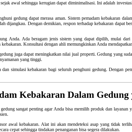
sejak awal sehingga kerugian dapat diminimalisasi. Ini adalah invest
ghuni gedung dapat merasa aman. Sistem pemadam kebakaran dalam 
dah dijangkau. Dengan demikian, respon terhadap kebakaran dapat berl
dung Anda. Ada beragam jenis sistem yang dapat dipilih, mulai dari s
is kebakaran. Konsultasi dengan ahli memungkinkan Anda mendapatkan s
dung juga dapat meningkatkan nilai jual properti. Gedung yang suda
nyamanan yang tinggi.
han dan simulasi kebakaran bagi seluruh penghuni gedung. Dengan pe
dam Kebakaran Dalam Gedung y
g sangat penting agar Anda bisa memilih produk dan layanan yang te
sien.
nsor awal kebakaran. Alat ini akan mendeteksi asap yang tidak terlih
ecara cepat sehingga tindakan penanganan bisa segera dilakukan.