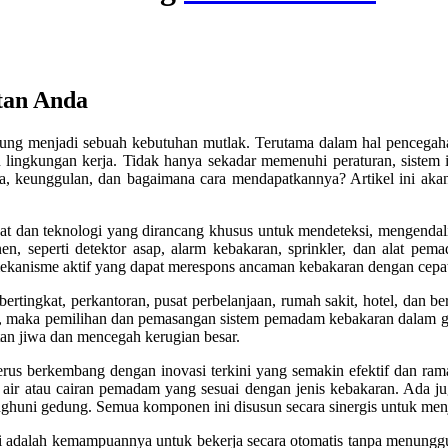
tan Anda
ung menjadi sebuah kebutuhan mutlak. Terutama dalam hal pencega
an lingkungan kerja. Tidak hanya sekadar memenuhi peraturan, sistem
, keunggulan, dan bagaimana cara mendapatkannya? Artikel ini aka
t dan teknologi yang dirancang khusus untuk mendeteksi, mengendal
en, seperti detektor asap, alarm kebakaran, sprinkler, dan alat pema
mekanisme aktif yang dapat merespons ancaman kebakaran dengan cepat
rtingkat, perkantoran, pusat perbelanjaan, rumah sakit, hotel, dan be
ran, maka pemilihan dan pemasangan sistem pemadam kebakaran dalam ged
tan jiwa dan mencegah kerugian besar.
erus berkembang dengan inovasi terkini yang semakin efektif dan ram
air atau cairan pemadam yang sesuai dengan jenis kebakaran. Ada ju
nghuni gedung. Semua komponen ini disusun secara sinergis untuk men
adalah kemampuannya untuk bekerja secara otomatis tanpa menunggu i