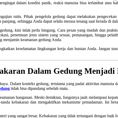
ngingat dalam kondisi panik, reaksi manusia bisa terlambat atau ba
pengujian rutin. Pihak pengelola gedung dapat melakukan pengecekan
 panjang, sehingga Anda dapat selalu merasa tenang saat berada di da
ung, kini tidak perlu bingung. Cara pesan yang mudah dan praktis d
 lokasi, penentuan jenis sistem yang sesuai, pemasangan, hingga pela
ang menjamin keamanan gedung Anda.
katkan keselamatan lingkungan kerja dan hunian Anda. Jangan tunda
akaran Dalam Gedung Menjadi 
aya. Dalam konteks gedung, terutama yang padat aktivitas manusia dan
edung
tidak bisa dipandang sebelah mata.
r keamanan bangunan. Meski demikian, fungsinya jauh melampaui kepa
da-tanda kebakaran dan mengaktifkan mekanisme pemadaman. Ini ber
eri yang sangat besar. Kebakaran yang tidak tertangani dengan baik b