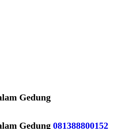
alam Gedung
alam Gedung
081388800152