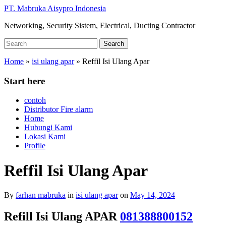
Skip
PT. Mabruka Aisypro Indonesia
to
Networking, Security Sistem, Electrical, Ducting Contractor
main
content
Search
Search
for:
Home
»
isi ulang apar
»
Reffil Isi Ulang Apar
Start here
contoh
Distributor Fire alarm
Home
Hubungi Kami
Lokasi Kami
Profile
Reffil Isi Ulang Apar
By
farhan mabruka
in
isi ulang apar
on
May 14, 2024
Refill Isi Ulang APAR
081388800152