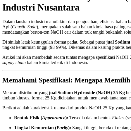
Industri Nusantara
Dalam lanskap industri manufaktur dan pengolahan, efisiensi baha
Api (
Caustic Soda
), merupakan salah satu bahan kimia basa paling e
mendatangkan berton-ton NaOH cair dalam truk tangki bukanlah solu
Di sinilah letak keunggulan format padat. Sebagai pusat
jual Sodium
tingkat kemurnian tinggi (98-99%). Dikemas dalam karung praktis ber
Artikel ini akan membedah secara tuntas mengapa spesifikasi NaOH 25
supply chain
bahan kimia terbaik di Indonesia.
Memahami Spesifikasi: Mengapa Memilih
Mencari distributor yang
jual Sodium Hydroxide (NaOH) 25 Kg
ber
timbun khusus, format 25 Kg diciptakan untuk menjawab tantangan er
Berikut adalah karakteristik utama dari produk NaOH 25 Kg yang kam
Bentuk Fisik (
Appearance
):
Tersedia dalam bentuk
Flakes
(se
Tingkat Kemurnian (
Purity
):
Sangat tinggi, berada di renta