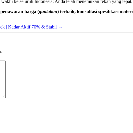
pat waktu ke seluruh Indonesia; Anda telah menemukan rekan yang tepat.
 penawaran harga (
quotation
) terbaik, konsultasi spesifikasi ma
bek | Kadar Aktif 70% & Stabil
→
*