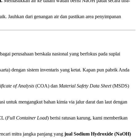
.
Memasukkan air ke dalam wadah berisi NaOH padat secara tiba-
baik. Jauhkan dari genangan air dan pastikan area penyimpanan
bagai perusahaan berskala nasional yang berfokus pada suplai
arta) dengan sistem inventaris yang ketat. Kapan pun pabrik Anda
ificate of Analysis
(COA) dan
Material Safety Data Sheet
(MSDS)
si untuk mengangkut bahan kimia via jalur darat dan laut dengan
CL (
Full Container Load
) berisi ratusan karung, kami memberikan
ncari mitra jangka panjang yang
jual Sodium Hydroxide (NaOH)