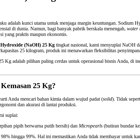
n baku adalah kunci utama untuk menjaga margin keuntungan. Sodium
sensial di dunia. Namun, bagi banyak pabrik berskala menengah,
water 
si yang praktis maupun ekonomis.
 Hydroxide (NaOH) 25 Kg
tingkat nasional, kami menyuplai NaOH 
kapasitas 25 kilogram, produk ini menawarkan fleksibilitas penyimpana
 Kg adalah pilihan paling cerdas untuk operasional bisnis Anda, di in
 Kemasan 25 Kg?
arti Anda mencari bahan kimia dalam wujud padat (
solid
). Tidak sepe
gonomi dan akurasi di lantai produksi.
i suplai:
rpihan pipih berwarna putih bersih) dan
Micropearls
(butiran bundar ke
ng 98% hingga 99%. Hal ini memastikan Anda tidak membayar untuk kan