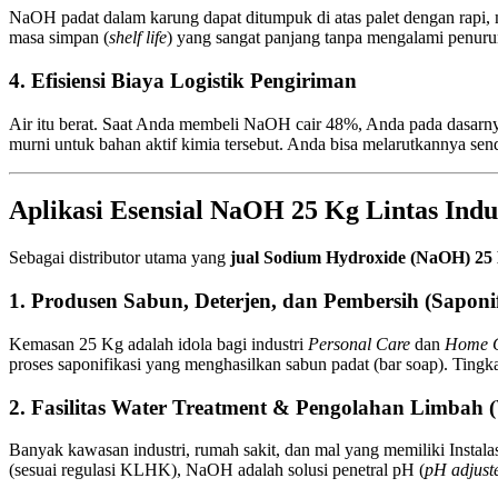
NaOH padat dalam karung dapat ditumpuk di atas palet dengan rapi
masa simpan (
shelf life
) yang sangat panjang tanpa mengalami penuru
4. Efisiensi Biaya Logistik Pengiriman
Air itu berat. Saat Anda membeli NaOH cair 48%, Anda pada dasarny
murni untuk bahan aktif kimia tersebut. Anda bisa melarutkannya sen
Aplikasi Esensial NaOH 25 Kg Lintas Indu
Sebagai distributor utama yang
jual Sodium Hydroxide (NaOH) 25
1. Produsen Sabun, Deterjen, dan Pembersih (Saponif
Kemasan 25 Kg adalah idola bagi industri
Personal Care
dan
Home 
proses saponifikasi yang menghasilkan sabun padat (bar soap). Ting
2. Fasilitas Water Treatment & Pengolahan Limba
Banyak kawasan industri, rumah sakit, dan mal yang memiliki Instal
(sesuai regulasi KLHK), NaOH adalah solusi penetral pH (
pH adjust