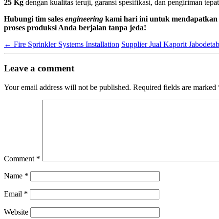
25 Kg
dengan kualitas teruji, garansi spesifikasi, dan pengiriman te
Hubungi tim sales
engineering
kami hari ini untuk mendapatkan
proses produksi Anda berjalan tanpa jeda!
←
Fire Sprinkler Systems Installation
Supplier Jual Kaporit Jabodeta
Leave a comment
Your email address will not be published.
Required fields are marked
Comment
*
Name
*
Email
*
Website