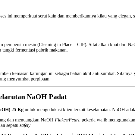
oses ini memperkuat serat kain dan memberikannya kilau yang elegan, s
an pembersih mesin (Cleaning in Place – CIP). Sifat alkali kuat dari
u tangki fermentasi pabrik makanan.
beli kemasan karungan ini sebagai bahan aktif anti-sumbat. Sifatnya y
ang menyumbat perpipaan.
elarutan NaOH Padat
NaOH) 25 Kg
untuk mengedukasi klien terkait keselamatan. NaOH adal
rung dan menuangkan NaOH
Flakes/Pearl
, pekerja wajib menggunakan
dan sepatu
safety
.