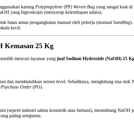
nggunakan karung
Polypropylene
(PP)
Woven Bag
yang sangat kuat di 
at NaOH yang higroskopis (menyerap kelembapan udara).
ntuk batas aman pengangkatan manual oleh pekerja (
manual handling
)
skala kecil.
H Kemasan 25 Kg
memilih mencari layanan yang
jual Sodium Hydroxide (NaOH) 25 K
 presisi dan membutuhkan sensor level. Sebaliknya, menghitung sisa s
/Purchase Order
(PO).
si (seperti industri sabun kosmetik atau farmasi), menimbang NaOH p
yang paling sempurna.