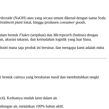
 Hydroxide (NaOH) atau yang secara umum dikenal dengan nama Soda
treatment plant
lokal, hingga produsen
consumer goods
,
dalam bentuk
Flakes
(serpihan) dan
Micropearls
(butiran) dengan
n, akurasi takaran, dan kemudahan logistik yang luar biasa.
dustri mana saja produk ini bersinar, dan mengapa kami adalah mitra
rti bentuk cairnya yang berukuran masif dan membutuhkan tangki
cil). Keduanya mudah larut dalam air.
dungan air, melainkan 100% bahan aktif.