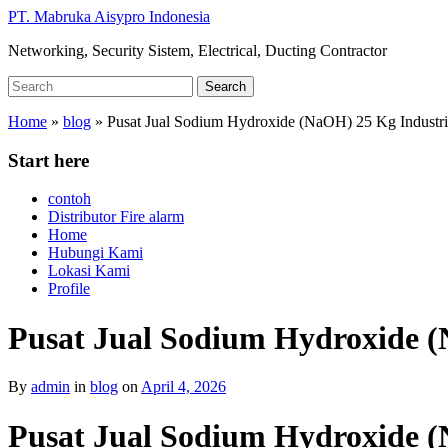
Skip
PT. Mabruka Aisypro Indonesia
to
Networking, Security Sistem, Electrical, Ducting Contractor
main
content
Search
Search
for:
Home
»
blog
»
Pusat Jual Sodium Hydroxide (NaOH) 25 Kg Industri
Start here
contoh
Distributor Fire alarm
Home
Hubungi Kami
Lokasi Kami
Profile
Pusat Jual Sodium Hydroxide (
By
admin
in
blog
on
April 4, 2026
Pusat Jual Sodium Hydroxide (