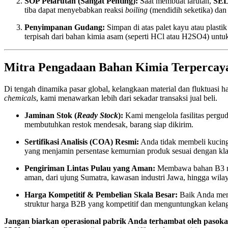
SOP Pelarutan (Sangat Penting):
Saat membuat larutan,
SEL
tiba dapat menyebabkan reaksi
boiling
(mendidih seketika) dan
Penyimpanan Gudang:
Simpan di atas palet kayu atau plasti
terpisah dari bahan kimia asam (seperti HCl atau H2SO4) untu
Mitra Pengadaan Bahan Kimia Terpercaya
Di tengah dinamika pasar global, kelangkaan material dan fluktuasi
chemicals
, kami menawarkan lebih dari sekadar transaksi jual beli.
Jaminan Stok (
Ready Stock
):
Kami mengelola fasilitas pergud
membutuhkan restok mendesak, barang siap dikirim.
Sertifikasi Analisis (COA) Resmi:
Anda tidak membeli kucing
yang menjamin persentase kemurnian produk sesuai dengan kl
Pengiriman Lintas Pulau yang Aman:
Membawa bahan B3 memb
aman, dari ujung Sumatra, kawasan industri Jawa, hingga wil
Harga Kompetitif & Pembelian Skala Besar:
Baik Anda memb
struktur harga B2B yang kompetitif dan menguntungkan kelan
Jangan biarkan operasional pabrik Anda terhambat oleh pasok