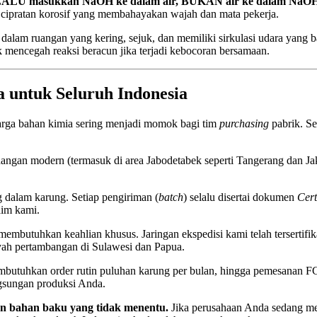
ALU masukkan NaOH ke dalam air, BUKAN air ke dalam NaOH
 cipratan korosif yang membahayakan wajah dan mata pekerja.
k dalam ruangan yang kering, sejuk, dan memiliki sirkulasi udara yang 
k mencegah reaksi beracun jika terjadi kebocoran bersamaan.
 untuk Seluruh Indonesia
 harga bahan kimia sering menjadi momok bagi tim
purchasing
pabrik. Se
angan modern (termasuk di area Jabodetabek seperti Tangerang dan Jak
 dalam karung. Setiap pengiriman (
batch
) selalu disertai dokumen
Cert
aim kami.
utuhkan keahlian khusus. Jaringan ekspedisi kami telah tersertifika
ayah pertambangan di Sulawesi dan Papua.
utuhkan order rutin puluhan karung per bulan, hingga pemesanan F
gsungan produksi Anda.
an bahan baku yang tidak menentu.
Jika perusahaan Anda sedang me