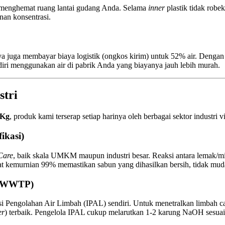
, menghemat ruang lantai gudang Anda. Selama
inner
plastik tidak robe
nan konsentrasi.
a juga membayar biaya logistik (ongkos kirim) untuk 52% air. Denga
diri menggunakan air di pabrik Anda yang biayanya jauh lebih murah.
stri
 Kg
, produk kami terserap setiap harinya oleh berbagai sektor industri v
ikasi)
Care
, baik skala UMKM maupun industri besar. Reaksi antara lemak/
kat kemurnian 99% memastikan sabun yang dihasilkan bersih, tidak mud
h (WWTP)
asi Pengolahan Air Limbah (IPAL) sendiri. Untuk menetralkan limbah c
er
) terbaik. Pengelola IPAL cukup melarutkan 1-2 karung NaOH sesuai