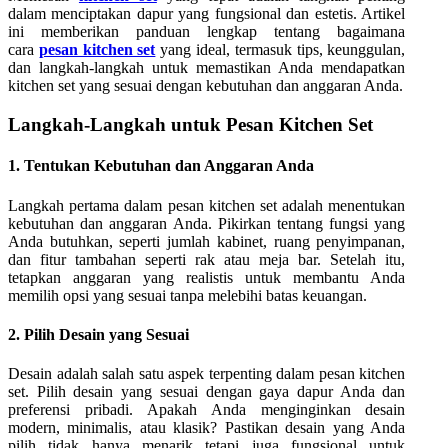
dalam menciptakan dapur yang fungsional dan estetis. Artikel
ini memberikan panduan lengkap tentang bagaimana
cara
pesan kitchen set
yang ideal, termasuk tips, keunggulan,
dan langkah-langkah untuk memastikan Anda mendapatkan
kitchen set yang sesuai dengan kebutuhan dan anggaran Anda.
Langkah-Langkah untuk Pesan Kitchen Set
1. Tentukan Kebutuhan dan Anggaran Anda
Langkah pertama dalam pesan kitchen set adalah menentukan
kebutuhan dan anggaran Anda. Pikirkan tentang fungsi yang
Anda butuhkan, seperti jumlah kabinet, ruang penyimpanan,
dan fitur tambahan seperti rak atau meja bar. Setelah itu,
tetapkan anggaran yang realistis untuk membantu Anda
memilih opsi yang sesuai tanpa melebihi batas keuangan.
2. Pilih Desain yang Sesuai
Desain adalah salah satu aspek terpenting dalam pesan kitchen
set. Pilih desain yang sesuai dengan gaya dapur Anda dan
preferensi pribadi. Apakah Anda menginginkan desain
modern, minimalis, atau klasik? Pastikan desain yang Anda
pilih tidak hanya menarik tetapi juga fungsional untuk