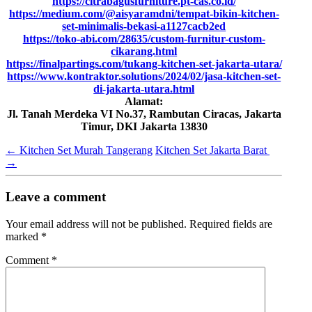
https://citrabagusfurniture.pt-cas.co.id/
https://medium.com/@aisyaramdni/tempat-bikin-kitchen-
set-minimalis-bekasi-a1127cacb2ed
https://toko-abi.com/28635/custom-furnitur-custom-
cikarang.html
https://finalpartings.com/tukang-kitchen-set-jakarta-utara/
https://www.kontraktor.solutions/2024/02/jasa-kitchen-set-
di-jakarta-utara.html
Alamat:
Jl. Tanah Merdeka VI No.37, Rambutan Ciracas, Jakarta
Timur, DKI Jakarta 13830
←
Kitchen Set Murah Tangerang
Kitchen Set Jakarta Barat
→
Leave a comment
Your email address will not be published.
Required fields are
marked
*
Comment
*