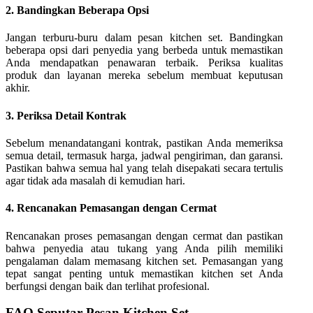
2. Bandingkan Beberapa Opsi
Jangan terburu-buru dalam pesan kitchen set. Bandingkan
beberapa opsi dari penyedia yang berbeda untuk memastikan
Anda mendapatkan penawaran terbaik. Periksa kualitas
produk dan layanan mereka sebelum membuat keputusan
akhir.
3. Periksa Detail Kontrak
Sebelum menandatangani kontrak, pastikan Anda memeriksa
semua detail, termasuk harga, jadwal pengiriman, dan garansi.
Pastikan bahwa semua hal yang telah disepakati secara tertulis
agar tidak ada masalah di kemudian hari.
4. Rencanakan Pemasangan dengan Cermat
Rencanakan proses pemasangan dengan cermat dan pastikan
bahwa penyedia atau tukang yang Anda pilih memiliki
pengalaman dalam memasang kitchen set. Pemasangan yang
tepat sangat penting untuk memastikan kitchen set Anda
berfungsi dengan baik dan terlihat profesional.
FAQ Seputar Pesan Kitchen Set