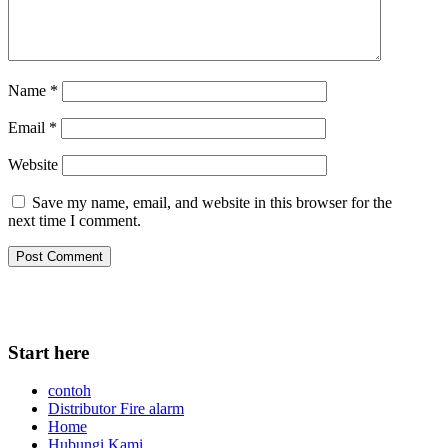
Name
*
Email
*
Website
Save my name, email, and website in this browser for the
next time I comment.
Start here
contoh
Distributor Fire alarm
Home
Hubungi Kami