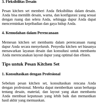
3. Fleksibilitas Desain
Pesan kitchen set memberi Anda fleksibilitas dalam desain.
Anda bisa memilih desain, warna, dan konfigurasi yang sesuai
dengan ruang dan selera Anda, sehingga dapur Anda dapat
mencerminkan kepribadian dan gaya hidup Anda.
4. Kemudahan dalam Perencanaan
Memesan kitchen set membantu dalam perencanaan ruang
dapur Anda secara menyeluruh. Penyedia kitchen set biasanya
menawarkan layanan desain dan konsultasi untuk membantu
Anda merencanakan layout dapur yang optimal dan efisien.
Tips untuk Pesan Kitchen Set
1. Konsultasikan dengan Profesional
Sebelum pesan kitchen set, konsultasikan rencana Anda
dengan profesional. Mereka dapat memberikan saran berharga
tentang desain, material, dan layout yang akan membantu
Anda membuat keputusan yang lebih baik dan memastikan
hasil akhir yang memuaskan.