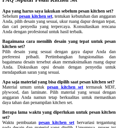
Apa yang harus saya lakukan sebelum pesan kitchen set?
Sebelum
pesan kitchen set
, tentukan kebutuhan dan anggaran
Anda, pilih desain yang sesuai, ukur ruang dapur dengan tepat,
dan cari penyedia yang terpercaya. Konsultasikan rencana
Anda dengan profesional untuk hasil terbaik.
Bagaimana cara memilih desain yang tepat untuk pesan
kitchen set?
Pilih desain yang sesuai dengan gaya dapur Anda dan
preferensi pribadi. Pertimbangkan fungsionalitas dan
bagaimana desain tersebut akan memaksimalkan ruang dapur
Anda. Diskusikan opsi desain dengan penyedia untuk
mendapatkan saran yang sesuai.
Apa saja material yang bisa dipilih saat pesan kitchen set?
Material umum untuk
pesan kitchen set
termasuk MDF,
plywood, dan laminate. Pilih material yang sesuai dengan
anggaran Anda namun tetap berkualitas untuk memastikan
daya tahan dan penampilan kitchen set.
Berapa lama waktu yang diperlukan untuk pesan kitchen
set?
Waktu pembuatan
pesan kitchen set
bervariasi tergantung
pada desain dan material yang dipilih. Umumnya, proses ini