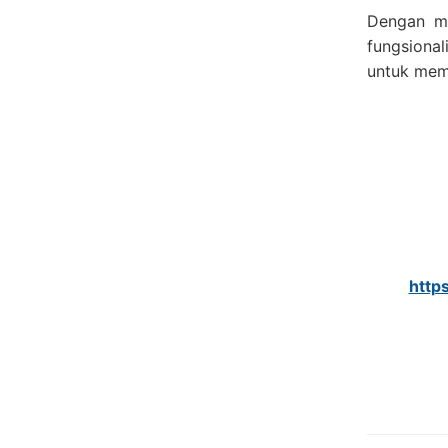
Dengan m
fungsional
untuk mem
http