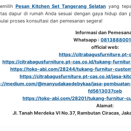
emilih
Pesan Kitchen Set Tangerang Selatan
yang tepa
itas dapur di rumah Anda sesuai dengan gaya hidup dan p
ulai proses konsultasi dan pemesanan segera!
Informasi dan Pemesan
Whatsapp :
0813888001
official web:
https://citrabagusfurniture.pt-c
https://citrabagusfurniture.pt-cas.co.id/tukang-furnitu
https://toko-abi.com/28244/tukang-furnitur-custom
https://citrabagusfurniture.pt-cas.co.id/jasa-ki
s://medium.com/@manyudakaedebykaa/jasa-pembuatan-f
fd5613037ceb
https://toko-abi.com/28201/tukang-furnitur-c
Alamat:
Jl. Tanah Merdeka VI No.37, Rambutan Ciracas, Jak