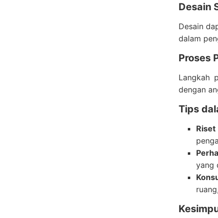
Desain 
Desain dap
dalam peng
Proses 
Langkah p
dengan an
Tips da
Riset
penga
Perha
yang 
Konsu
ruang
Kesimpu