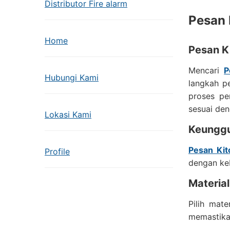
Distributor Fire alarm
Pesan 
Home
Pesan K
Mencari
P
Hubungi Kami
langkah p
proses pe
sesuai den
Lokasi Kami
Keunggu
Pesan Ki
Profile
dengan ke
Material
Pilih mat
memastika