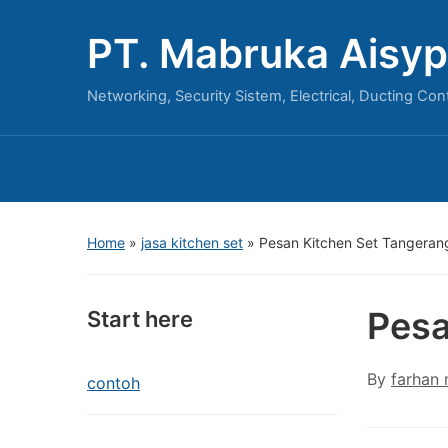
PT. Mabruka Aisyp
Networking, Security Sistem, Electrical, Ducting Con
Home
»
jasa kitchen set
»
Pesan Kitchen Set Tangeran
Pesa
Start here
By
farhan
contoh