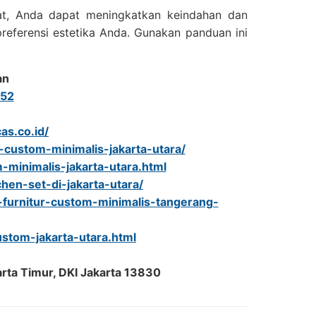
t, Anda dapat meningkatkan keindahan dan
referensi estetika Anda. Gunakan panduan ini
an
52
as.co.id/
r-custom-minimalis-jakarta-utara/
-minimalis-jakarta-utara.html
tchen-set-di-jakarta-utara/
urnitur-custom-minimalis-tangerang-
ustom-jakarta-utara.html
arta Timur, DKI Jakarta 13830