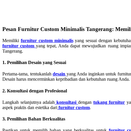
Pesan Furnitur Custom Minimalis Tangerang: Memilih
Memiliki
furnitur custom minimalis
yang sesuai dengan kebutuhan 
furnitur custom
yang tepat, Anda dapat mewujudkan ruang impia
Tangerang.
1. Pemilihan Desain yang Sesuai
Pertama-tama, tentukanlah
desain
yang Anda inginkan untuk furnit
Desain harus mencerminkan kepribadian dan kebutuhan ruang Anda.
2. Konsultasi dengan Profesional
Langkah selanjutnya adalah
konsultasi
dengan
tukang furnitur
ya
aspek praktis dan estetika dari
furnitur custom
.
3. Pemilihan Bahan Berkualitas
Pastikan untuk memilih bahan yang berkualitas untuk
furnitur c