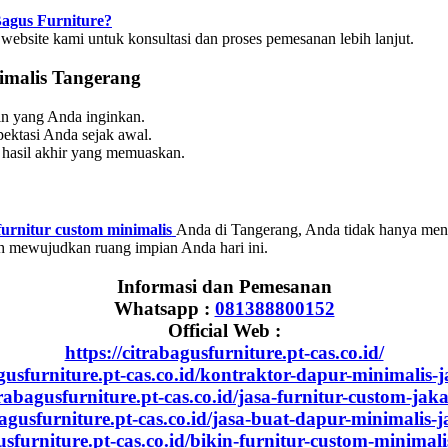
Bagus Furniture?
bsite kami untuk konsultasi dan proses pemesanan lebih lanjut.
imalis Tangerang
in yang Anda inginkan.
ektasi Anda sejak awal.
 hasil akhir yang memuaskan.
urnitur custom minimalis
Anda di Tangerang, Anda tidak hanya mend
 mewujudkan ruang impian Anda hari ini.
Informasi dan Pemesanan
Whatsapp :
081388800152
Official Web :
https://citrabagusfurniture.pt-cas.co.id/
agusfurniture.pt-cas.co.id/kontraktor-dapur-minimalis-j
trabagusfurniture.pt-cas.co.id/jasa-furnitur-custom-jak
bagusfurniture.pt-cas.co.id/jasa-buat-dapur-minimalis-
gusfurniture.pt-cas.co.id/bikin-furnitur-custom-minimali