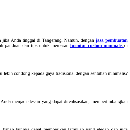
ma jika Anda tinggal di Tangerang. Namun, dengan
jasa pembuatan
alah panduan dan tips untuk memesan
furnitur custom minimalis
di
u lebih condong kepada gaya tradisional dengan sentuhan minimalis?
nda menjadi desain yang dapat direalisasikan, mempertimbangkan
i bahan lainnya dapat memberikan tampilan yang elegan dan juga