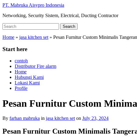
Skip
PT. Mabruka Aisypro Indonesia
to
Networking, Security Sistem, Electrical, Ducting Contractor
main
content
Search
Search
for:
Home
»
jasa kitchen set
»
Pesan Furnitur Custom Minimalis Tangera
Start here
contoh
Distributor Fire alarm
Home
Hubungi Kami
Lokasi Kami
Profile
Pesan Furnitur Custom Minima
By
farhan mabruka
in
jasa kitchen set
on
July 23, 2024
Pesan Furnitur Custom Minimalis Tange