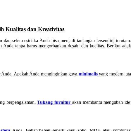
 Kualitas dan Kreativitas
dan selera estetika Anda bisa menjadi tantangan tersendiri, teruta
n Anda tanpa harus mengorbankan desain dan kualitas. Berikut ad
ur Anda. Apakah Anda menginginkan gaya
minimalis
yang modern, ata
ng berpengalaman.
Tukang furnitur
akan membantu mengubah ide A
ustom
Anda. Bahan-bahan seperti kayu solid, MDF, atau kombinas