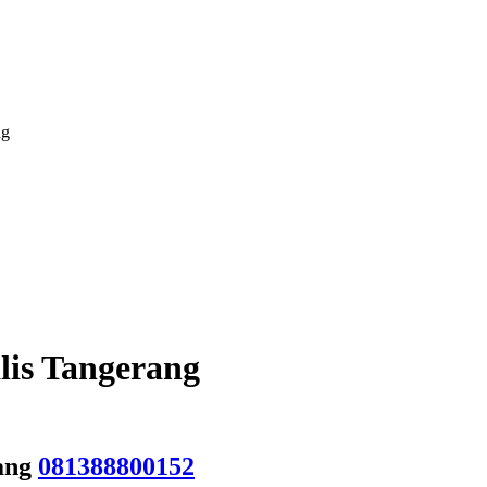
ng
lis Tangerang
rang
081388800152