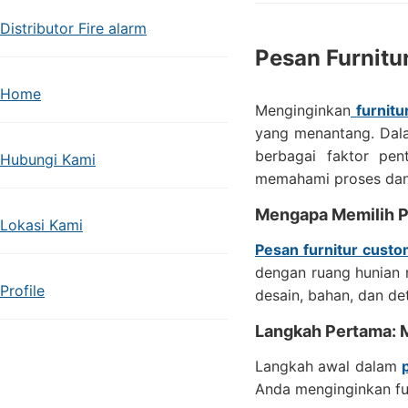
Distributor Fire alarm
Pesan Furnit
Home
Menginginkan
furnit
yang menantang. Dala
berbagai faktor pe
Hubungi Kami
memahami proses dan
Mengapa Memilih P
Lokasi Kami
Pesan furnitur cust
dengan ruang hunian 
Profile
desain, bahan, dan det
Langkah Pertama: 
Langkah awal dalam
Anda menginginkan fur