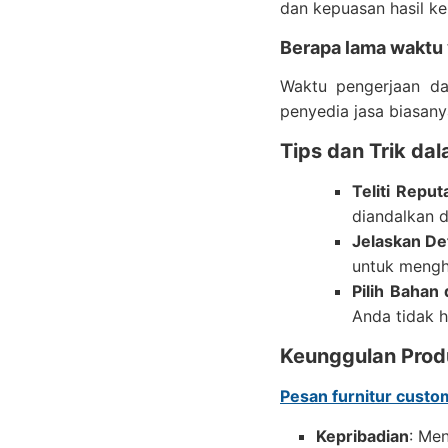
dan kepuasan hasil ke
Berapa lama waktu
Waktu pengerjaan da
penyedia jasa biasan
Tips dan Trik da
Teliti Reput
diandalkan d
Jelaskan De
untuk mengh
Pilih Bahan
Anda tidak h
Keunggulan Prod
Pesan furnitur custo
Kepribadian
: Me