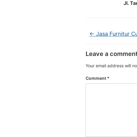
Jl. T
←
Jasa Furnitur 
Leave a commen
Your email address will n
Comment
*