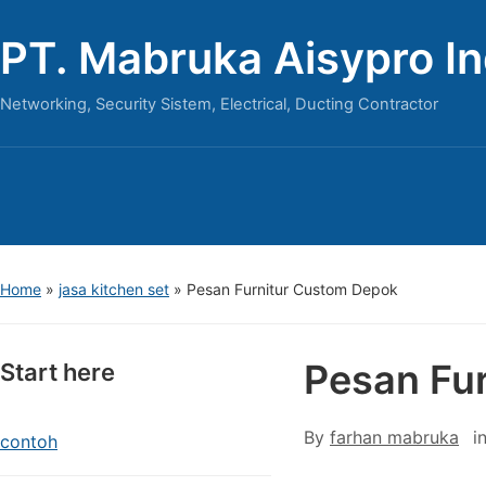
PT. Mabruka Aisypro I
Networking, Security Sistem, Electrical, Ducting Contractor
Home
»
jasa kitchen set
»
Pesan Furnitur Custom Depok
Pesan Fu
Start here
By
farhan mabruka
i
contoh