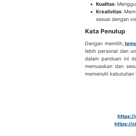
Kualitas
: Menggun
Kreativitas
: Memu
sesuai dengan vis
Kata Penutup
Dengan memilih
temp
lebih personal dan un
dalam panduan ini d
memuaskan dan sesua
memenuhi kebutuhan f
https:/
https://c