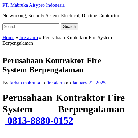
Skip
PT. Mabruka Aisypro Indonesia
to
Networking, Security Sistem, Electrical, Ducting Contractor
main
content
Search
Search
for:
Home
»
fire alarm
»
Perusahaan Kontraktor Fire System
Berpengalaman
Perusahaan Kontraktor Fire
System Berpengalaman
By
farhan mabruka
in
fire alarm
on
January 21, 2025
Perusahaan Kontraktor Fire
System Berpengalaman
0813-8880-0152