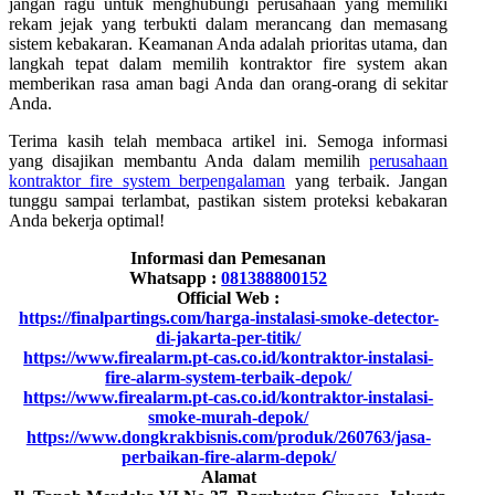
jangan ragu untuk menghubungi perusahaan yang memiliki
rekam jejak yang terbukti dalam merancang dan memasang
sistem kebakaran. Keamanan Anda adalah prioritas utama, dan
langkah tepat dalam memilih kontraktor fire system akan
memberikan rasa aman bagi Anda dan orang-orang di sekitar
Anda.
Terima kasih telah membaca artikel ini. Semoga informasi
yang disajikan membantu Anda dalam memilih
perusahaan
kontraktor fire system berpengalaman
yang terbaik. Jangan
tunggu sampai terlambat, pastikan sistem proteksi kebakaran
Anda bekerja optimal!
Informasi dan Pemesanan
Whatsapp :
081388800152
Official Web :
https://finalpartings.com/harga-instalasi-smoke-detector-
di-jakarta-per-titik/
https://www.firealarm.pt-cas.co.id/kontraktor-instalasi-
fire-alarm-system-terbaik-depok/
https://www.firealarm.pt-cas.co.id/kontraktor-instalasi-
smoke-murah-depok/
https://www.dongkrakbisnis.com/produk/260763/jasa-
perbaikan-fire-alarm-depok/
Alamat