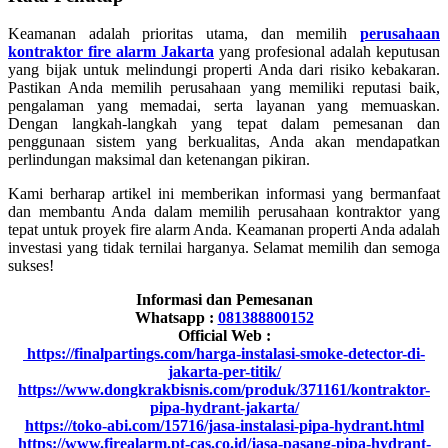
Keamanan adalah prioritas utama, dan memilih
perusahaan
kontraktor fire alarm Jakarta
yang profesional adalah keputusan
yang bijak untuk melindungi properti Anda dari risiko kebakaran.
Pastikan Anda memilih perusahaan yang memiliki reputasi baik,
pengalaman yang memadai, serta layanan yang memuaskan.
Dengan langkah-langkah yang tepat dalam pemesanan dan
penggunaan sistem yang berkualitas, Anda akan mendapatkan
perlindungan maksimal dan ketenangan pikiran.
Kami berharap artikel ini memberikan informasi yang bermanfaat
dan membantu Anda dalam memilih perusahaan kontraktor yang
tepat untuk proyek fire alarm Anda. Keamanan properti Anda adalah
investasi yang tidak ternilai harganya. Selamat memilih dan semoga
sukses!
Informasi dan Pemesanan
Whatsapp :
081388800152
Official Web :
https://finalpartings.com/harga-instalasi-smoke-detector-di-
jakarta-per-titik/
https://www.dongkrakbisnis.com/produk/371161/kontraktor-
pipa-hydrant-jakarta/
https://toko-abi.com/15716/jasa-instalasi-pipa-hydrant.html
https://www.firealarm.pt-cas.co.id/jasa-pasang-pipa-hydrant-