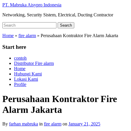
Skip
PT. Mabruka Aisypro Indonesia
to
Networking, Security Sistem, Electrical, Ducting Contractor
main
content
Search
Search
for:
Home
»
fire alarm
»
Perusahaan Kontraktor Fire Alarm Jakarta
Start here
contoh
Distributor Fire alarm
Home
Hubungi Kami
Lokasi Kami
Profile
Perusahaan Kontraktor Fire
Alarm Jakarta
By
farhan mabruka
in
fire alarm
on
January 21, 2025