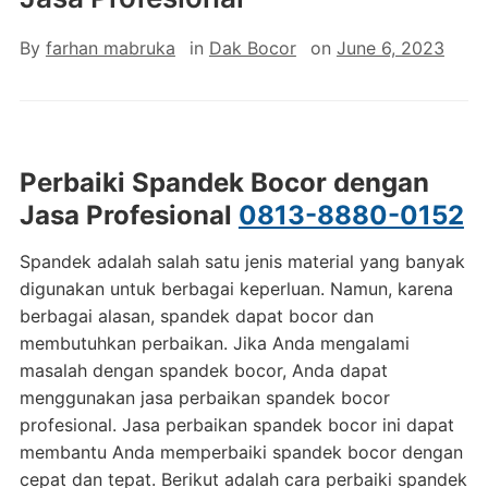
By
farhan mabruka
in
Dak Bocor
on
June 6, 2023
Perbaiki Spandek Bocor dengan
Jasa Profesional
0813-8880-0152
Spandek adalah salah satu jenis material yang banyak
digunakan untuk berbagai keperluan. Namun, karena
berbagai alasan, spandek dapat bocor dan
membutuhkan perbaikan. Jika Anda mengalami
masalah dengan spandek bocor, Anda dapat
menggunakan jasa perbaikan spandek bocor
profesional. Jasa perbaikan spandek bocor ini dapat
membantu Anda memperbaiki spandek bocor dengan
cepat dan tepat. Berikut adalah cara perbaiki spandek