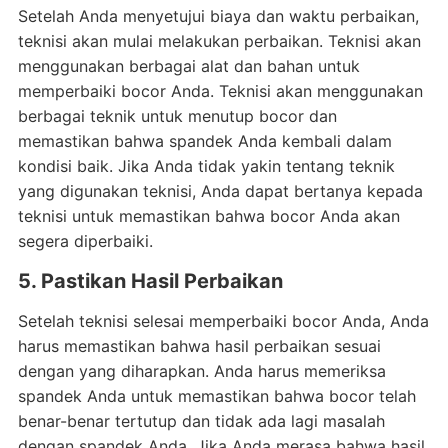
Setelah Anda menyetujui biaya dan waktu perbaikan,
teknisi akan mulai melakukan perbaikan. Teknisi akan
menggunakan berbagai alat dan bahan untuk
memperbaiki bocor Anda. Teknisi akan menggunakan
berbagai teknik untuk menutup bocor dan
memastikan bahwa spandek Anda kembali dalam
kondisi baik. Jika Anda tidak yakin tentang teknik
yang digunakan teknisi, Anda dapat bertanya kepada
teknisi untuk memastikan bahwa bocor Anda akan
segera diperbaiki.
5. Pastikan Hasil Perbaikan
Setelah teknisi selesai memperbaiki bocor Anda, Anda
harus memastikan bahwa hasil perbaikan sesuai
dengan yang diharapkan. Anda harus memeriksa
spandek Anda untuk memastikan bahwa bocor telah
benar-benar tertutup dan tidak ada lagi masalah
dengan spandek Anda. Jika Anda merasa bahwa hasil