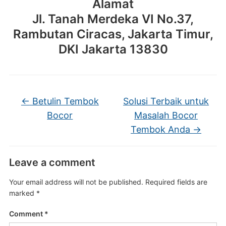
Alamat
Jl. Tanah Merdeka VI No.37,
Rambutan Ciracas, Jakarta Timur,
DKI Jakarta 13830
←
Betulin Tembok
Solusi Terbaik untuk
Bocor
Masalah Bocor
Tembok Anda
→
Leave a comment
Your email address will not be published.
Required fields are
marked
*
Comment
*