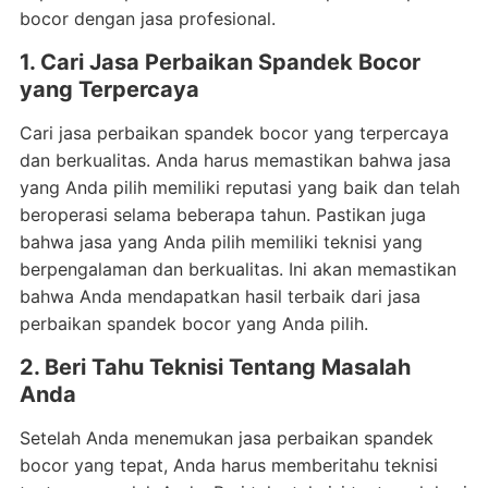
bocor dengan jasa profesional.
1. Cari Jasa Perbaikan Spandek Bocor
yang Terpercaya
Cari jasa perbaikan spandek bocor yang terpercaya
dan berkualitas. Anda harus memastikan bahwa jasa
yang Anda pilih memiliki reputasi yang baik dan telah
beroperasi selama beberapa tahun. Pastikan juga
bahwa jasa yang Anda pilih memiliki teknisi yang
berpengalaman dan berkualitas. Ini akan memastikan
bahwa Anda mendapatkan hasil terbaik dari jasa
perbaikan spandek bocor yang Anda pilih.
2. Beri Tahu Teknisi Tentang Masalah
Anda
Setelah Anda menemukan jasa perbaikan spandek
bocor yang tepat, Anda harus memberitahu teknisi