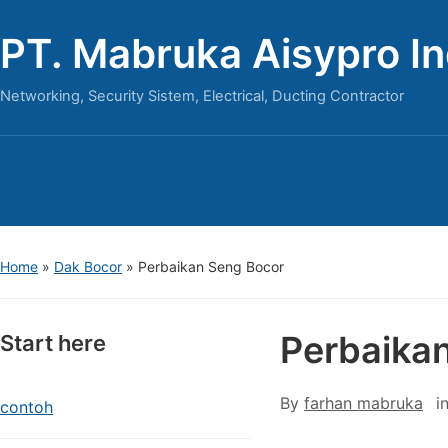
PT. Mabruka Aisypro I
Networking, Security Sistem, Electrical, Ducting Contractor
Home
»
Dak Bocor
»
Perbaikan Seng Bocor
Perbaika
Start here
By
farhan mabruka
i
contoh