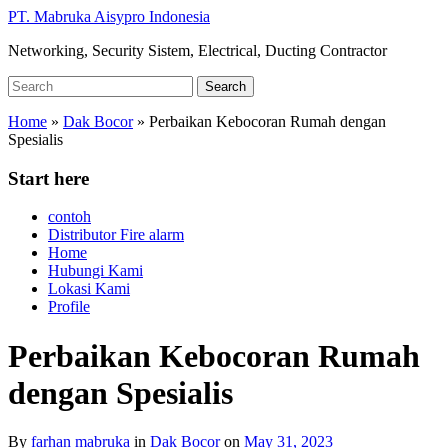
Skip
PT. Mabruka Aisypro Indonesia
to
Networking, Security Sistem, Electrical, Ducting Contractor
main
content
Search
Search
for:
Home
»
Dak Bocor
»
Perbaikan Kebocoran Rumah dengan
Spesialis
Start here
contoh
Distributor Fire alarm
Home
Hubungi Kami
Lokasi Kami
Profile
Perbaikan Kebocoran Rumah
dengan Spesialis
By
farhan mabruka
in
Dak Bocor
on
May 31, 2023