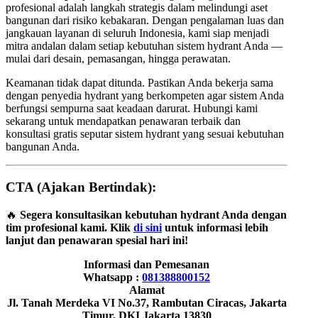
profesional adalah langkah strategis dalam melindungi aset
bangunan dari risiko kebakaran. Dengan pengalaman luas dan
jangkauan layanan di seluruh Indonesia, kami siap menjadi
mitra andalan dalam setiap kebutuhan sistem hydrant Anda —
mulai dari desain, pemasangan, hingga perawatan.
Keamanan tidak dapat ditunda. Pastikan Anda bekerja sama
dengan penyedia hydrant yang berkompeten agar sistem Anda
berfungsi sempurna saat keadaan darurat. Hubungi kami
sekarang untuk mendapatkan penawaran terbaik dan
konsultasi gratis seputar sistem hydrant yang sesuai kebutuhan
bangunan Anda.
CTA (Ajakan Bertindak):
🔥
Segera konsultasikan kebutuhan hydrant Anda dengan
tim profesional kami. Klik
di sini
untuk informasi lebih
lanjut dan penawaran spesial hari ini!
Informasi dan Pemesanan
Whatsapp :
081388800152
Alamat
Jl. Tanah Merdeka VI No.37, Rambutan Ciracas, Jakarta
Timur, DKI Jakarta 13830