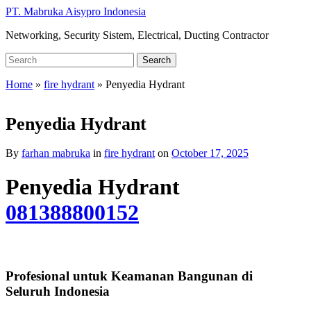
Skip
PT. Mabruka Aisypro Indonesia
to
Networking, Security Sistem, Electrical, Ducting Contractor
main
content
Search
Search
for:
Home
»
fire hydrant
»
Penyedia Hydrant
Penyedia Hydrant
By
farhan mabruka
in
fire hydrant
on
October 17, 2025
Penyedia Hydrant
081388800152
Profesional untuk Keamanan Bangunan di
Seluruh Indonesia