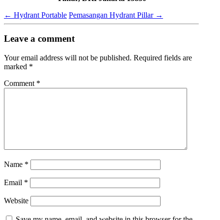
←
Hydrant Portable
Pemasangan Hydrant Pillar
→
Leave a comment
Your email address will not be published.
Required fields are
marked
*
Comment
*
Name
*
Email
*
Website
Save my name, email, and website in this browser for the