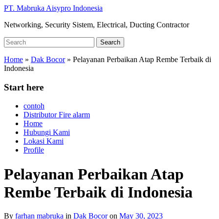
Skip
PT. Mabruka Aisypro Indonesia
to
Networking, Security Sistem, Electrical, Ducting Contractor
main
content
Search
Search
for:
Home
»
Dak Bocor
»
Pelayanan Perbaikan Atap Rembe Terbaik di
Indonesia
Start here
contoh
Distributor Fire alarm
Home
Hubungi Kami
Lokasi Kami
Profile
Pelayanan Perbaikan Atap
Rembe Terbaik di Indonesia
By
farhan mabruka
in
Dak Bocor
on
May 30, 2023