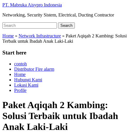
Skip
PT. Mabruka Aisypro Indonesia
to
Networking, Security Sistem, Electrical, Ducting Contractor
main
content
Search
Search
for:
Home
»
Network Infrastructure
»
Paket Aqiqah 2 Kambing: Solusi
Terbaik untuk Ibadah Anak Laki-Laki
Start here
contoh
Distributor Fire alarm
Home
Hubungi Kami
Lokasi Kami
Profile
Paket Aqiqah 2 Kambing:
Solusi Terbaik untuk Ibadah
Anak Laki-Laki