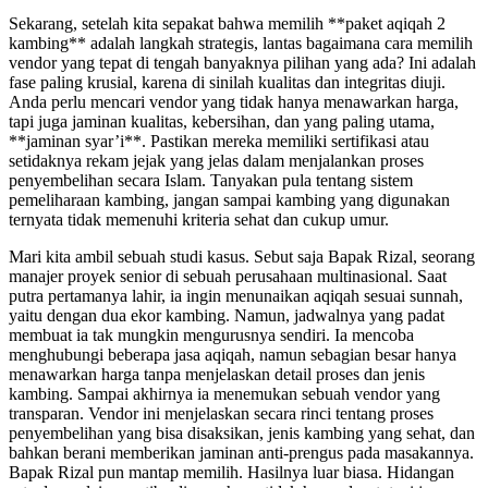
Sekarang, setelah kita sepakat bahwa memilih **paket aqiqah 2
kambing** adalah langkah strategis, lantas bagaimana cara memilih
vendor yang tepat di tengah banyaknya pilihan yang ada? Ini adalah
fase paling krusial, karena di sinilah kualitas dan integritas diuji.
Anda perlu mencari vendor yang tidak hanya menawarkan harga,
tapi juga jaminan kualitas, kebersihan, dan yang paling utama,
**jaminan syar’i**. Pastikan mereka memiliki sertifikasi atau
setidaknya rekam jejak yang jelas dalam menjalankan proses
penyembelihan secara Islam. Tanyakan pula tentang sistem
pemeliharaan kambing, jangan sampai kambing yang digunakan
ternyata tidak memenuhi kriteria sehat dan cukup umur.
Mari kita ambil sebuah studi kasus. Sebut saja Bapak Rizal, seorang
manajer proyek senior di sebuah perusahaan multinasional. Saat
putra pertamanya lahir, ia ingin menunaikan aqiqah sesuai sunnah,
yaitu dengan dua ekor kambing. Namun, jadwalnya yang padat
membuat ia tak mungkin mengurusnya sendiri. Ia mencoba
menghubungi beberapa jasa aqiqah, namun sebagian besar hanya
menawarkan harga tanpa menjelaskan detail proses dan jenis
kambing. Sampai akhirnya ia menemukan sebuah vendor yang
transparan. Vendor ini menjelaskan secara rinci tentang proses
penyembelihan yang bisa disaksikan, jenis kambing yang sehat, dan
bahkan berani memberikan jaminan anti-prengus pada masakannya.
Bapak Rizal pun mantap memilih. Hasilnya luar biasa. Hidangan