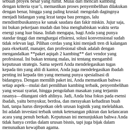
sebuah proyek besar yang rumit. Mulai dari mencari kambing
dengan kriteria syar’i, memastikan proses penyembelihan dilakukan
dengan benar, hingga yang paling krusial: mengolah dagingnya
menjadi hidangan yang lezat tanpa bau prengus, lalu
mendistribusikannya ke sanak saudara dan fakir miskin. Jujur saja,
ini bukan pekerjaan mudah dan bisa menghabiskan waktu serta
energi yang luar biasa. Inilah mengapa, bagi Anda yang punya
standar tinggi dan menghargai efisiensi, solusi konvensional sudah
tidak relevan lagi. Pilihan cerdas yang kini menjadi tren di kalangan
para eksekutif, manajer, dan profesional sibuk adalah dengan
mengandalkan **paket aqiqah 2 kambing** dari vendor yang
profesional. Ini bukan tentang malas, ini tentang mengambil
keputusan strategis. Sama seperti Anda mendelegasikan tugas
kepada tim yang ahli di kantor, Anda juga mendelegasikan ibadah
penting ini kepada tim yang memang punya spesialisasi di
bidangnya. Dengan memilih paket ini, Anda memastikan bahwa
setiap aspek—mulai dari pemilihan kambing terbaik, penyembelihan
yang sesuai syariat, hingga pengolahan masakan yang terjamin
rasanya—ditangani oleh ahlinya. Jadi, Anda bisa fokus pada esensi
ibadah, yaitu bersyukur, berdoa, dan merayakan kehadiran buah
hati, tanpa harus direpotkan oleh urusan logistik yang melelahkan.
Ini adalah investasi terbaik untuk ketenangan pikiran dan kelancaran
acara yang penuh berkah. Keputusan ini menunjukkan bahwa Anda
tidak hanya cerdas dalam urusan bisnis, tapi juga bijak dalam
menunaikan kewajiban agama.