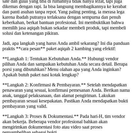
sate dan gulai yang tiba di rumahnya tidak hanya lezat, tapi juga
dikemas dengan rapi. Ia bisa langsung membagikannya ke kerabat
dan panti asuhan tanpa repot. Yang paling penting, ia merasa lega
karena ibadah putranya terlaksana dengan sempurna dan penuh
keberkahan, berkat bantuan profesional. Ini membuktikan bahwa
memilih jasa aqiqah bukan sekadar membeli produk, tapi membeli
solusi dan ketenangan pikiran.
Jadi, apa langkah yang harus Anda ambil sekarang? Ini dia panduan
praktis **cara pesan** paket aqiqah 2 kambing yang efektif:
**Langkah 1: Tentukan Kebutuhan Anda.** Hubungi vendor
pilihan Anda dan sampaikan kebutuhan Anda secara detail. Berapa
porsi yang dibutuhkan? Menu olahan apa yang Anda inginkan?
Apakah butuh paket nasi kotak lengkap?
**Langkah 2: Konfirmasi & Pembayaran.** Setelah mendapatkan
penawaran yang sesuai, konfirmasi pemesanan Anda. Berikan nama
anak, tanggal pelaksanaan, dan alamat pengiriman. Lakukan
pembayaran sesuai kesepakatan. Pastikan Anda mendapatkan bukti
pembayaran yang valid.
**Langkah 3: Proses & Dokumentasi.** Pada hari-H, tim vendor
akan bekerja. Beberapa vendor profesional bahkan akan
mengirimkan dokumentasi foto atau video saat proses
penyembelihan sebagai bukti.