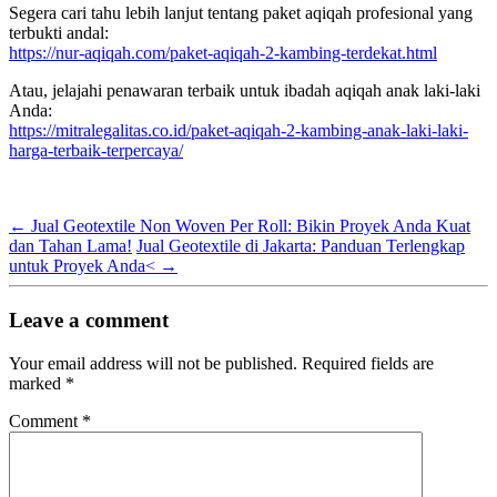
Segera cari tahu lebih lanjut tentang paket aqiqah profesional yang
terbukti andal:
https://nur-aqiqah.com/paket-aqiqah-2-kambing-terdekat.html
Atau, jelajahi penawaran terbaik untuk ibadah aqiqah anak laki-laki
Anda:
https://mitralegalitas.co.id/paket-aqiqah-2-kambing-anak-laki-laki-
harga-terbaik-terpercaya/
←
Jual Geotextile Non Woven Per Roll: Bikin Proyek Anda Kuat
dan Tahan Lama!
Jual Geotextile di Jakarta: Panduan Terlengkap
untuk Proyek Anda<
→
Leave a comment
Your email address will not be published.
Required fields are
marked
*
Comment
*