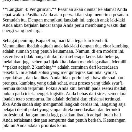
**Langkah 4: Pengiriman.** Pesanan akan diantar ke alamat Anda
tepat waktu. Pastikan Anda atau perwakilan siap menerima pesanan.
Semudah itu. Dengan mengikuti langkah ini, aqiqah anak laki-laki
Anda akan berjalan lancar tanpa Anda perlu membuang waktu dan
energi yang berharga.
Sebagai penutup, Bapak/Ibu, mari kita tegaskan kembali.
Menunaikan ibadah aqiqah anak laki-laki dengan dua ekor kambing
adalah sunnah yang penuh keutamaan. Namun, di era modern ini,
kecerdasan tidak hanya diukur dari seberapa keras kita bekerja,
melainkan juga seberapa bijak kita dalam mendelegasikan. Memilih
**paket aqiqah 2 kambing** adalah cerminan dari kecerdasan
tersebut. Ini adalah solusi yang mengintegrasikan nilai syariat,
kepraktisan, dan kualitas. Anda tidak perlu lagi khawatir soal bau
prengus, kambing yang tidak sehat, atau proses yang tidak syar’i.
Semua sudah terjamin. Fokus Anda kini beralih pada esensi ibadah,
bukan pada tetek-bengek logistik. Anda bebas dari stres, sementara
ibadah tetap sempurna. Itu adalah definisi dari efisiensi tertinggi.
Jika Anda sudah siap mengambil langkah cerdas ini, langsung saja
pelajari detail paket yang sangat direkomendasikan dan terbukti
profesional. Jangan tunda lagi, pastikan ibadah aqiqah buah hati
Anda terlaksana dengan sempurna dan penuh berkah. Ketenangan
pikiran Anda adalah prioritas kami.