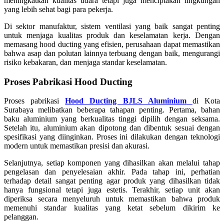
meningkatkan kualitas udara tetapi juga menciptakan lingkungan
yang lebih sehat bagi para pekerja.
Di sektor manufaktur, sistem ventilasi yang baik sangat penting
untuk menjaga kualitas produk dan keselamatan kerja. Dengan
memasang hood ducting yang efisien, perusahaan dapat memastikan
bahwa asap dan polutan lainnya terbuang dengan baik, mengurangi
risiko kebakaran, dan menjaga standar keselamatan.
Proses Pabrikasi Hood Ducting
Proses pabrikasi
Hood Ducting BJLS Aluminium
di Kota
Surabaya melibatkan beberapa tahapan penting. Pertama, bahan
baku aluminium yang berkualitas tinggi dipilih dengan seksama.
Setelah itu, aluminium akan dipotong dan dibentuk sesuai dengan
spesifikasi yang diinginkan. Proses ini dilakukan dengan teknologi
modern untuk memastikan presisi dan akurasi.
Selanjutnya, setiap komponen yang dihasilkan akan melalui tahap
pengelasan dan penyelesaian akhir. Pada tahap ini, perhatian
terhadap detail sangat penting agar produk yang dihasilkan tidak
hanya fungsional tetapi juga estetis. Terakhir, setiap unit akan
diperiksa secara menyeluruh untuk memastikan bahwa produk
memenuhi standar kualitas yang ketat sebelum dikirim ke
pelanggan.