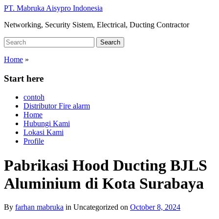
Skip
PT. Mabruka Aisypro Indonesia
to
Networking, Security Sistem, Electrical, Ducting Contractor
main
content
Search
Search
for:
Home
»
Start here
contoh
Distributor Fire alarm
Home
Hubungi Kami
Lokasi Kami
Profile
Pabrikasi Hood Ducting BJLS
Aluminium di Kota Surabaya
By
farhan mabruka
in
Uncategorized
on
October 8, 2024