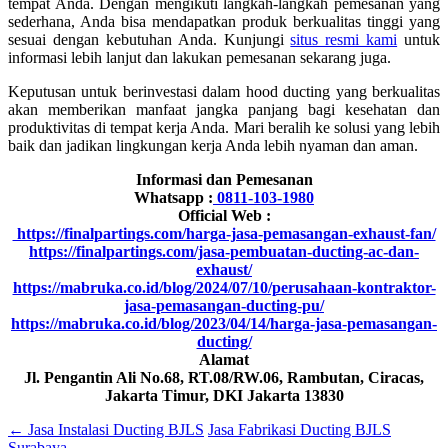
tempat Anda. Dengan mengikuti langkah-langkah pemesanan yang
sederhana, Anda bisa mendapatkan produk berkualitas tinggi yang
sesuai dengan kebutuhan Anda. Kunjungi
situs resmi kami
untuk
informasi lebih lanjut dan lakukan pemesanan sekarang juga.
Keputusan untuk berinvestasi dalam hood ducting yang berkualitas
akan memberikan manfaat jangka panjang bagi kesehatan dan
produktivitas di tempat kerja Anda. Mari beralih ke solusi yang lebih
baik dan jadikan lingkungan kerja Anda lebih nyaman dan aman.
Informasi dan Pemesanan
Whatsapp :
0811-103-1980
Official Web :
https://finalpartings.com/harga-jasa-pemasangan-exhaust-fan/
https://finalpartings.com/jasa-pembuatan-ducting-ac-dan-
exhaust/
https://mabruka.co.id/blog/2024/07/10/perusahaan-kontraktor-
jasa-pemasangan-ducting-pu/
https://mabruka.co.id/blog/2023/04/14/harga-jasa-pemasangan-
ducting/
Alamat
Jl. Pengantin Ali No.68, RT.08/RW.06, Rambutan, Ciracas,
Jakarta Timur, DKI Jakarta 13830
←
Jasa Instalasi Ducting BJLS
Jasa Fabrikasi Ducting BJLS
Surabaya
→