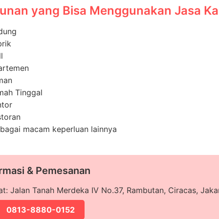
unan yang Bisa Menggunakan Jasa K
dung
rik
l
artemen
man
mah Tinggal
tor
storan
bagai macam keperluan lainnya
ormasi & Pemesanan
t: Jalan Tanah Merdeka IV No.37, Rambutan, Ciracas, Jaka
0813-8880-0152