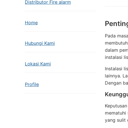
Distributor Fire alarm
Pentin
Home
Pada masa 
membutuhka
Hubungi Kami
dalam pema
instalasi l
Lokasi Kami
Instalasi 
lainnya. L
Dengan ban
Profile
Keunggul
Keputusan 
mematuhi s
yang sulit