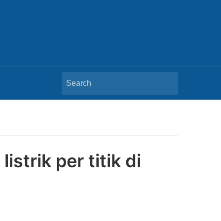
Search
for:
strik per titik di