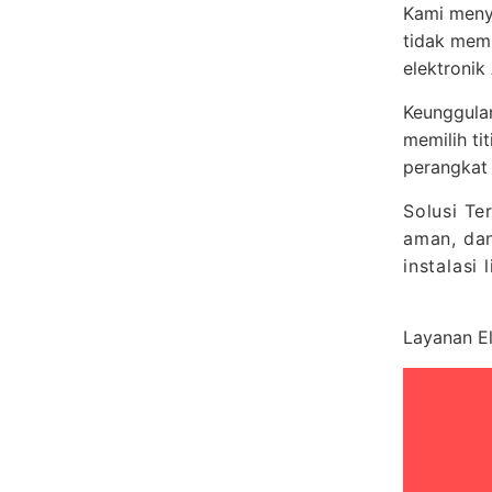
Kami menye
tidak memb
elektronik
Keunggula
memilih ti
perangkat 
Solusi Ter
aman, dan
instalasi 
Layanan El