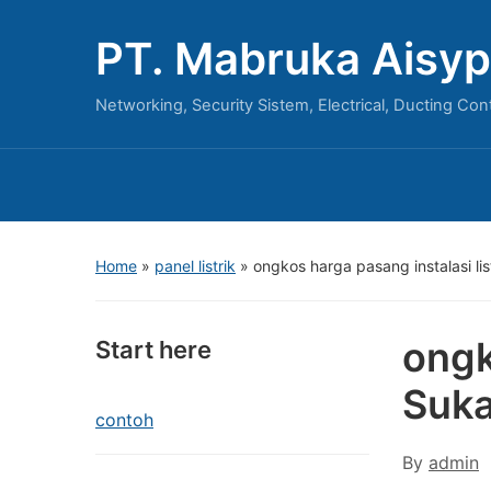
PT. Mabruka Aisyp
Networking, Security Sistem, Electrical, Ducting Con
Home
»
panel listrik
»
ongkos harga pasang instalasi lis
ongk
Start here
Suka
contoh
By
admin