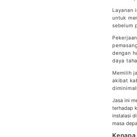
Layanan i
untuk meng
sebelum 
Pekerjaan
pemasanga
dengan ha
daya taha
Memilih j
akibat ka
diminima
Jasa ini 
terhadap 
instalasi 
masa dep
Kenapa 