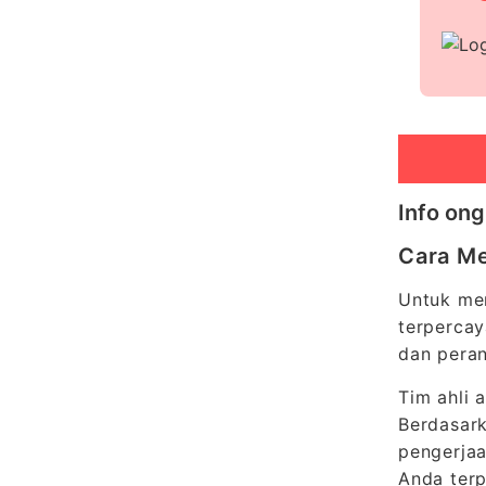
Info ong
Cara Me
Untuk men
terpercay
dan peran
Tim ahli 
Berdasark
pengerjaa
Anda terp