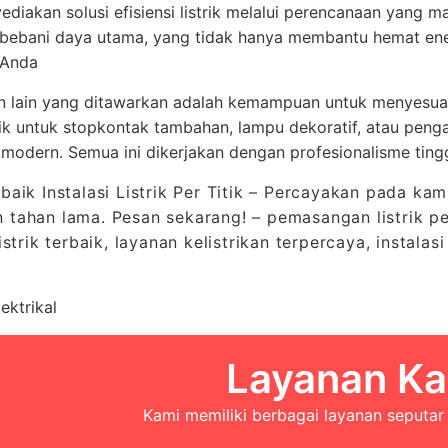
diakan solusi efisiensi listrik melalui perencanaan yang mat
ebani daya utama, yang tidak hanya membantu hemat energ
 Anda
n lain yang ditawarkan adalah kemampuan untuk menyesuaik
tik untuk stopkontak tambahan, lampu dekoratif, atau penga
modern. Semua ini dikerjakan dengan profesionalisme tingg
baik Instalasi Listrik Per Titik – Percayakan pada kami 
 tahan lama. Pesan sekarang! – pemasangan listrik per t
listrik terbaik, layanan kelistrikan terpercaya, instalasi
ektrikal
Layanan Ka
Kami memiliki berbagai layanan seputar 