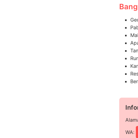
Bang
Ge
Pab
Mal
Ap
Ta
Ru
Kan
Re
Ber
Inf
Alama
WA: