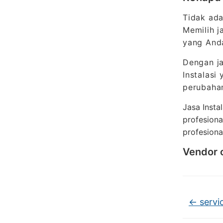
Tidak ada
Memilih j
yang Anda
Dengan ja
Instalasi
perubahan
Jasa Instal
profesional
profesional
Vendor o
←
servic