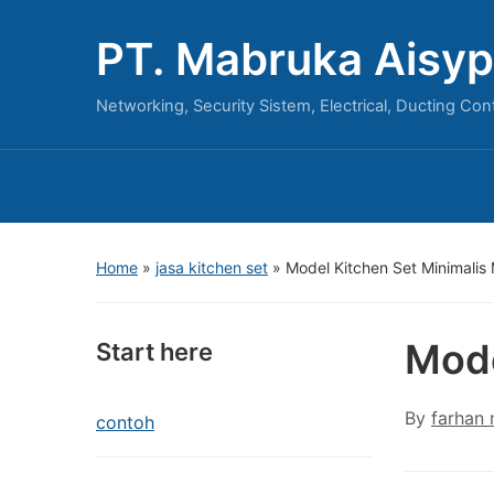
PT. Mabruka Aisyp
Networking, Security Sistem, Electrical, Ducting Con
Home
»
jasa kitchen set
»
Model Kitchen Set Minimalis
Mode
Start here
By
farhan
contoh