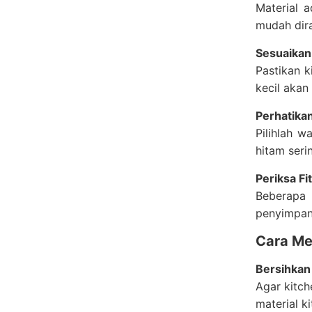
Material 
mudah dira
Sesuaikan
Pastikan k
kecil akan
Perhatika
Pilihlah w
hitam seri
Periksa F
Beberapa 
penyimpan
Cara Me
Bersihkan
Agar kitch
material k