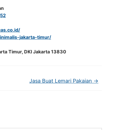
an
52
as.co.id/
inimalis-jakarta-timur/
arta Timur, DKI Jakarta 13830
Jasa Buat Lemari Pakaian
→