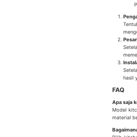
P
Peng
Tentu
mengo
Pesan
Setel
memer
Instal
Setel
hasil
FAQ
Apa saja 
Model kitc
material b
Bagaimana