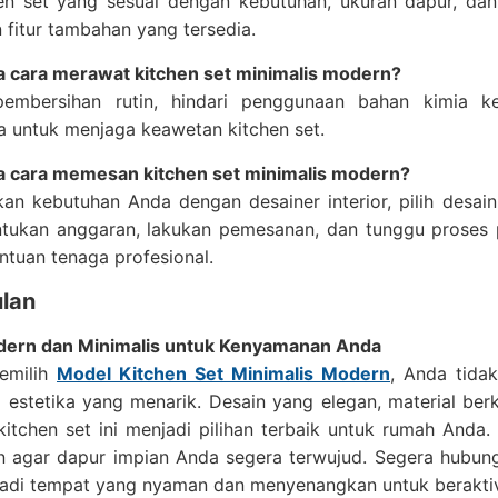
chen set yang sesuai dengan kebutuhan, ukuran dapur, da
 fitur tambahan yang tersedia.
 cara merawat kitchen set minimalis modern?
embersihan rutin, hindari penggunaan bahan kimia ke
a untuk menjaga keawetan kitchen set.
 cara memesan kitchen set minimalis modern?
kan kebutuhan Anda dengan desainer interior, pilih desai
ntukan anggaran, lakukan pemesanan, dan tunggu proses pro
tuan tenaga profesional.
lan
ern dan Minimalis untuk Kenyamanan Anda
emilih
Model Kitchen Set Minimalis Modern
, Anda tida
a estetika yang menarik. Desain yang elegan, material be
itchen set ini menjadi pilihan terbaik untuk rumah Anda
 agar dapur impian Anda segera terwujud. Segera hubungi
adi tempat yang nyaman dan menyenangkan untuk beraktiv