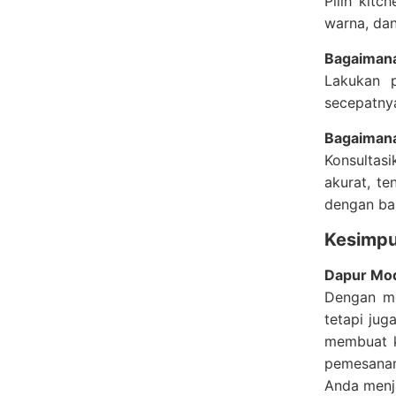
Pilih kit
warna, dan
Bagaimana
Lakukan p
secepatny
Bagaimana
Konsultasi
akurat, te
dengan ban
Kesimpu
Dapur Mod
Dengan m
tetapi jug
membuat k
pemesanan
Anda menj