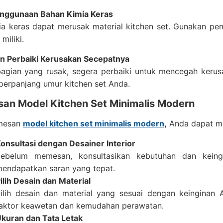
enggunaan Bahan Kimia Keras
ia keras dapat merusak material kitchen set. Gunakan pe
miliki.
an Perbaiki Kerusakan Secepatnya
bagian yang rusak, segera perbaiki untuk mencegah kerus
erpanjang umur kitchen set Anda.
san Model Kitchen Set Minimalis Modern
mesan
model kitchen set minimalis modern
,
Anda dapat me
onsultasi dengan Desainer Interior
ebelum memesan, konsultasikan kebutuhan dan keing
endapatkan saran yang tepat.
ilih Desain dan Material
ilih desain dan material yang sesuai dengan keingina
aktor keawetan dan kemudahan perawatan.
kuran dan Tata Letak