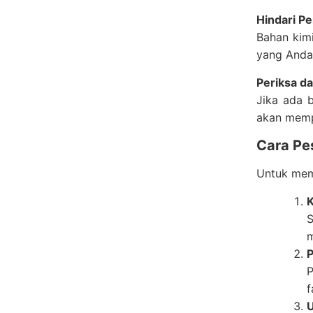
Hindari P
Bahan kim
yang Anda 
Periksa d
Jika ada 
akan memp
Cara Pe
Untuk me
K
S
m
P
P
f
U