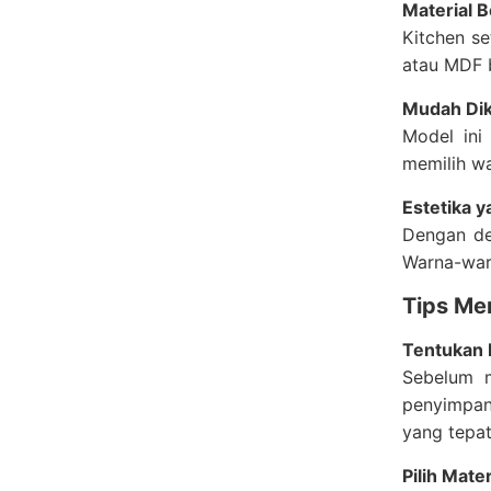
Material B
Kitchen se
atau MDF b
Mudah Dik
Model ini
memilih wa
Estetika 
Dengan de
Warna-warn
Tips Me
Tentukan
Sebelum m
penyimpan
yang tepat
Pilih Mate