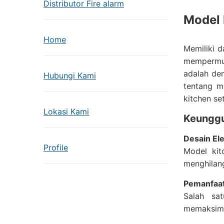
Distributor Fire alarm
Model 
Home
Memiliki d
mempermud
adalah d
Hubungi Kami
tentang m
kitchen se
Lokasi Kami
Keungg
Desain El
Profile
Model kit
menghilang
Pemanfaat
Salah sa
memaksimal