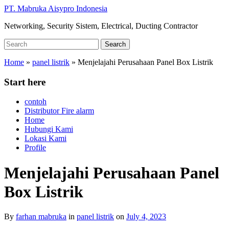
Skip
PT. Mabruka Aisypro Indonesia
to
Networking, Security Sistem, Electrical, Ducting Contractor
main
content
Search
Search
for:
Home
»
panel listrik
»
Menjelajahi Perusahaan Panel Box Listrik
Start here
contoh
Distributor Fire alarm
Home
Hubungi Kami
Lokasi Kami
Profile
Menjelajahi Perusahaan Panel
Box Listrik
By
farhan mabruka
in
panel listrik
on
July 4, 2023