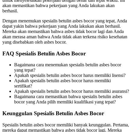
untuk menyelesaikan pekerjaan dengan benar dan tepat waktu. Ini
akan memastikan bahwa pekerjaan yang Anda lakukan akan
berhasil.
Dengan menemukan spesialis betulin asbes bocor yang tepat, Anda
dapat yakin bahwa pekerjaan yang Anda lakukan akan berhasil.
Mereka akan memastikan bahwa asbes tidak bocor lagi dan Anda
akan merasa aman bahwa Anda tidak akan terkena risiko kesehatan
yang disebabkan oleh asbes bocor.
FAQ Spesialis Betulin Asbes Bocor
Bagaimana cara menemukan spesialis betulin asbes bocor
yang tepat?
Apakah spesialis betulin asbes bocor harus memiliki lisensi?
Apakah spesialis betulin asbes bocor harus memiliki
sertifikat?
Apakah spesialis betulin asbes bocor harus memiliki asuransi?
Bagaimana cara memastikan bahwa spesialis betulin asbes
bocor yang Anda pilih memiliki kualifikasi yang tepat?
Keunggulan Spesialis Betulin Asbes Bocor
Spesialis betulin asbes bocor memiliki banyak keunggulan. Pertama,
mereka dapat memastikan bahwa asbes tidak bocor lagi. Mereka