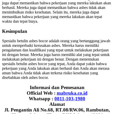
juga dapat memastikan bahwa pekerjaan yang mereka lakukan akan
berhasil. Mereka juga dapat memastikan bahwa asbes tidak akan
menimbulkan risiko kesehatan. Selain itu, mereka juga dapat
memastikan bahwa pekerjaan yang mereka lakukan akan tepat
waktu dan tepat biaya.
Kesimpulan
Spesialis betulin asbes bocor adalah orang yang bertanggung jawab
untuk memperbaiki kerusakan asbes. Mereka harus memiliki
pengalaman dan kualifikasi yang tepat untuk melakukan pekerjaan
ini dengan benar. Mereka juga harus memiliki alat yang tepat untuk
melakukan pekerjaan ini dengan benar. Dengan menemukan
spesialis betulin asbes bocor yang tepat, Anda dapat yakin bahwa
pekerjaan yang Anda lakukan akan berhasil dan Anda akan merasa
aman bahwa Anda tidak akan terkena risiko kesehatan yang
disebabkan oleh asbes bocor.
Informasi dan Pemesanan
Official Web :
mabruka.co.id
Whatsapp :
0811-103-1980
Alamat
Jl. Pengantin Ali No.68, RT.08/RW.06, Rambutan,