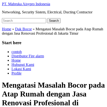
Skip
PT. Mabruka Aisypro Indonesia
to
Networking, Security Sistem, Electrical, Ducting Contractor
main
content
Search
Search
for:
Home
»
Dak Bocor
»
Mengatasi Masalah Bocor pada Atap Rumah
dengan Jasa Renovasi Profesional di Jakarta Timur
Start here
contoh
Distributor Fire alarm
Home
Hubungi Kami
Lokasi Kami
Profile
Mengatasi Masalah Bocor pada
Atap Rumah dengan Jasa
Renovasi Profesional di