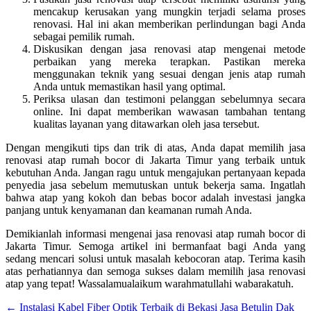
mencakup kerusakan yang mungkin terjadi selama proses
renovasi. Hal ini akan memberikan perlindungan bagi Anda
sebagai pemilik rumah.
Diskusikan dengan jasa renovasi atap mengenai metode
perbaikan yang mereka terapkan. Pastikan mereka
menggunakan teknik yang sesuai dengan jenis atap rumah
Anda untuk memastikan hasil yang optimal.
Periksa ulasan dan testimoni pelanggan sebelumnya secara
online. Ini dapat memberikan wawasan tambahan tentang
kualitas layanan yang ditawarkan oleh jasa tersebut.
Dengan mengikuti tips dan trik di atas, Anda dapat memilih jasa
renovasi atap rumah bocor di Jakarta Timur yang terbaik untuk
kebutuhan Anda. Jangan ragu untuk mengajukan pertanyaan kepada
penyedia jasa sebelum memutuskan untuk bekerja sama. Ingatlah
bahwa atap yang kokoh dan bebas bocor adalah investasi jangka
panjang untuk kenyamanan dan keamanan rumah Anda.
Demikianlah informasi mengenai jasa renovasi atap rumah bocor di
Jakarta Timur. Semoga artikel ini bermanfaat bagi Anda yang
sedang mencari solusi untuk masalah kebocoran atap. Terima kasih
atas perhatiannya dan semoga sukses dalam memilih jasa renovasi
atap yang tepat! Wassalamualaikum warahmatullahi wabarakatuh.
←
Instalasi Kabel Fiber Optik Terbaik di Bekasi
Jasa Betulin Dak