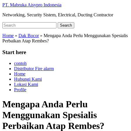
Skip
PT. Mabruka Aisypro Indonesia
to
Networking, Security Sistem, Electrical, Ducting Contractor
main
content
Search
Search
for:
Home
»
Dak Bocor
»
Mengapa Anda Perlu Menggunakan Spesialis
Perbaikan Atap Rembes?
Start here
contoh
Distributor Fire alarm
Home
Hubungi Kami
Lokasi Kami
Profile
Mengapa Anda Perlu
Menggunakan Spesialis
Perbaikan Atap Rembes?