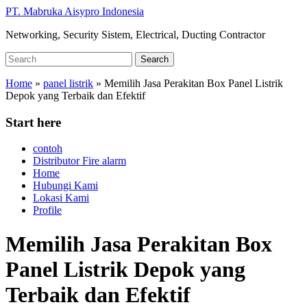
Skip
PT. Mabruka Aisypro Indonesia
to
Networking, Security Sistem, Electrical, Ducting Contractor
main
content
Search
Search
for:
Home
»
panel listrik
»
Memilih Jasa Perakitan Box Panel Listrik
Depok yang Terbaik dan Efektif
Start here
contoh
Distributor Fire alarm
Home
Hubungi Kami
Lokasi Kami
Profile
Memilih Jasa Perakitan Box
Panel Listrik Depok yang
Terbaik dan Efektif