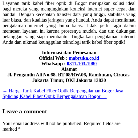
Layanan tarik kabel fiber optik di Bogor merupakan solusi ideal
bagi mereka yang menginginkan koneksi internet super cepat dan
handal. Dengan kecepatan transfer data yang tinggi, stabilitas yang
luar biasa, dan kualitas jaringan yang handal, Anda dapat menikmati
pengalaman internet yang tanpa batas. Tidak perlu ragu dalam
memesan layanan ini karena prosesnya mudah, dan tim dukungan
pelanggan yang siap membantu. Tingkatkan pengalaman internet
Anda dan nikmati keunggulan teknologi tarik kabel fiber optik!
Informasi dan Pemesanan
Official Web :
mabruka.co.id
Whatsapp :
0811-103-1980
Alamat
Jl. Pengantin Ali No.68, RT.08/RW.06, Rambutan, Ciracas,
Jakarta Timur, DKI Jakarta 13830
←
Harga Tarik Kabel Fiber Optik Berpengalaman Bogor
Jasa
Splicing Kabel Fiber Optik Berpengalaman Bogor
→
Leave a comment
Your email address will not be published.
Required fields are
marked
*