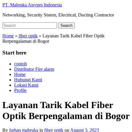
Skip
PT. Mabruka Aisypro Indonesia
to
Networking, Security Sistem, Electrical, Ducting Contractor
main
content
Search
Search
for:
Home
»
fiber optik
»
Layanan Tarik Kabel Fiber Optik
Berpengalaman di Bogor
Start here
contoh
Distributor Fire alarm
Home
Hubungi Kami
Lokasi Kami
Profile
Layanan Tarik Kabel Fiber
Optik Berpengalaman di Bogor
By
farhan mabruka
in
fiber optik
on
August 3, 2023