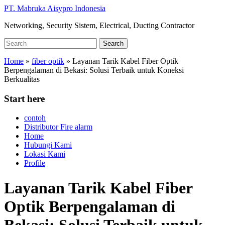
Skip
PT. Mabruka Aisypro Indonesia
to
Networking, Security Sistem, Electrical, Ducting Contractor
main
content
Search
Search
for:
Home
»
fiber optik
»
Layanan Tarik Kabel Fiber Optik
Berpengalaman di Bekasi: Solusi Terbaik untuk Koneksi
Berkualitas
Start here
contoh
Distributor Fire alarm
Home
Hubungi Kami
Lokasi Kami
Profile
Layanan Tarik Kabel Fiber
Optik Berpengalaman di
Bekasi: Solusi Terbaik untuk