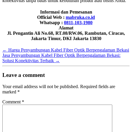
konektivitas tanpa batas untuk kebutuhan pribadi atau bisnis Anda.
Informasi dan Pemesanan
Official Web :
mabruka.co.id
Whatsapp :
0811-103-1980
Alamat
Jl. Pengantin Ali No.68, RT.08/RW.06, Rambutan, Ciracas,
Jakarta Timur, DKI Jakarta 13830
←
Harga Penyambungan Kabel Fiber Optik Berpengalaman Bekasi
Jasa Penyambungan Kabel Fiber Optik Berpengalaman Bekasi:
Solusi Konektivitas Terbaik
→
Leave a comment
Your email address will not be published.
Required fields are
marked
*
Comment
*