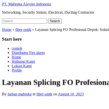
Skip
PT. Mabruka Aisypro Indonesia
to
Networking, Security Sistem, Electrical, Ducting Contractor
main
content
Search
Search
for:
Home
»
fiber optik
»
Layanan Splicing FO Profesional Depok: Solus
Start here
contoh
Distributor Fire alarm
Home
Hubungi Kami
Lokasi Kami
Profile
Layanan Splicing FO Profesiona
By
farhan mabruka
in
fiber optik
on
August 10, 2023