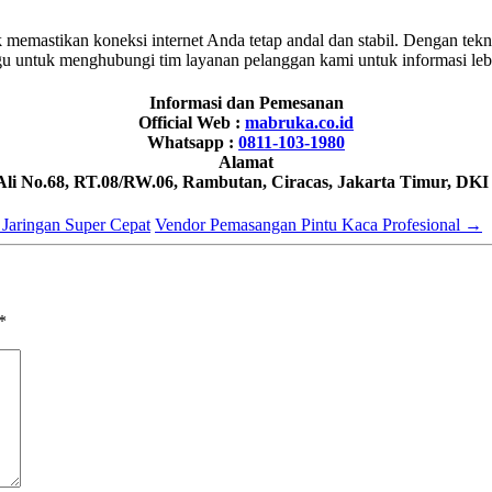
 memastikan koneksi internet Anda tetap andal dan stabil. Dengan tekn
 untuk menghubungi tim layanan pelanggan kami untuk informasi lebih
Informasi dan Pemesanan
Official Web :
mabruka.co.id
Whatsapp :
0811-103-1980
Alamat
 Ali No.68, RT.08/RW.06, Rambutan, Ciracas, Jakarta Timur, DKI
 Jaringan Super Cepat
Vendor Pemasangan Pintu Kaca Profesional
→
*