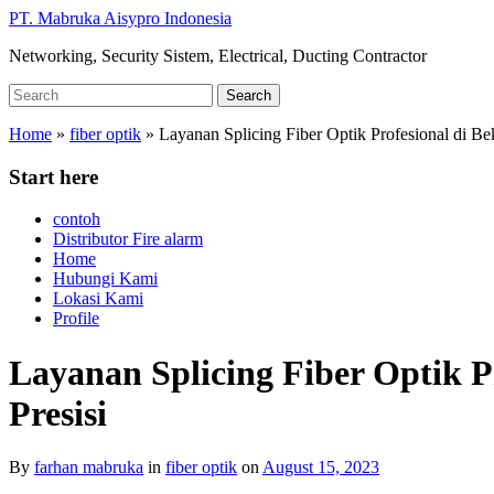
Skip
PT. Mabruka Aisypro Indonesia
to
Networking, Security Sistem, Electrical, Ducting Contractor
main
content
Search
Search
for:
Home
»
fiber optik
»
Layanan Splicing Fiber Optik Profesional di B
Start here
contoh
Distributor Fire alarm
Home
Hubungi Kami
Lokasi Kami
Profile
Layanan Splicing Fiber Optik 
Presisi
By
farhan mabruka
in
fiber optik
on
August 15, 2023