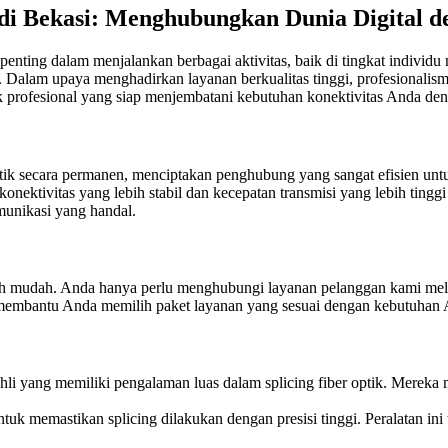
 di Bekasi: Menghubungkan Dunia Digital d
at penting dalam menjalankan berbagai aktivitas, baik di tingkat indiv
tik. Dalam upaya menghadirkan layanan berkualitas tinggi, profesional
ik profesional yang siap menjembatani kebutuhan konektivitas Anda deng
ptik secara permanen, menciptakan penghubung yang sangat efisien unt
konektivitas yang lebih stabil dan kecepatan transmisi yang lebih ting
munikasi yang handal.
tlah mudah. Anda hanya perlu menghubungi layanan pelanggan kami mel
membantu Anda memilih paket layanan yang sesuai dengan kebutuhan 
hli yang memiliki pengalaman luas dalam splicing fiber optik. Mereka
k memastikan splicing dilakukan dengan presisi tinggi. Peralatan ini t