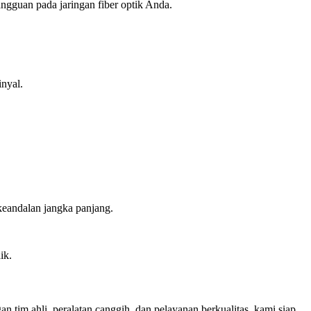
angguan pada jaringan fiber optik Anda.
nyal.
 keandalan jangka panjang.
ik.
an tim ahli, peralatan canggih, dan pelayanan berkualitas, kami siap