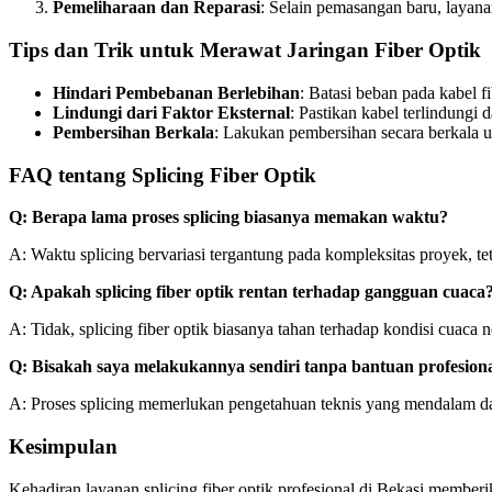
Pemeliharaan dan Reparasi
: Selain pemasangan baru, layana
Tips dan Trik untuk Merawat Jaringan Fiber Optik
Hindari Pembebanan Berlebihan
: Batasi beban pada kabel f
Lindungi dari Faktor Eksternal
: Pastikan kabel terlindungi 
Pembersihan Berkala
: Lakukan pembersihan secara berkala 
FAQ tentang Splicing Fiber Optik
Q: Berapa lama proses splicing biasanya memakan waktu?
A: Waktu splicing bervariasi tergantung pada kompleksitas proyek, t
Q: Apakah splicing fiber optik rentan terhadap gangguan cuaca
A: Tidak, splicing fiber optik biasanya tahan terhadap kondisi cuac
Q: Bisakah saya melakukannya sendiri tanpa bantuan profesion
A: Proses splicing memerlukan pengetahuan teknis yang mendalam dan 
Kesimpulan
Kehadiran layanan splicing fiber optik profesional di Bekasi memberik