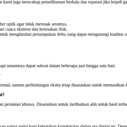
n kami juga mencakup pemeliharaan berkala dan reparasi jika terjadi g
iber optik agar tidak merusak seratnya.
dari cuaca ekstrem dan kerusakan fisik.
untuk menghindari penumpukan debu yang dapat mengurangi kualitas si
etapi umumnya dapat selesai dalam beberapa jam hingga satu hari.
?
a normal, namun perlindungan ekstra tetap disarankan untuk memastikan
al?
peralatan khusus. Disarankan untuk melibatkan ahli untuk hasil terba
an solusi andal bagi kebutuhan konektivitas dalam era digital ini. Deng