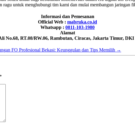
an ragu untuk menghubungi tim kami dan mulai membangun jaringan fi
Informasi dan Pemesanan
Official Web :
mabruka.co.id
Whatsapp :
0811-103-1980
Alamat
 Ali No.68, RT.08/RW.06, Rambutan, Ciracas, Jakarta Timur, DKI
ngan FO Profesional Bekasi: Keunggulan dan Tips Memilih
→
*