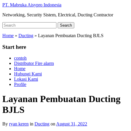
Skip
PT. Mabruka Aisypro Indonesia
to
Networking, Security Sistem, Electrical, Ducting Contractor
main
content
Search
Search
for:
Home
»
Ducting
»
Layanan Pembuatan Ducting BJLS
Start here
contoh
Distributor Fire alarm
Home
Hubungi Kami
Lokasi Kami
Profile
Layanan Pembuatan Ducting
BJLS
By
ryan keren
in
Ducting
on
August 31, 2022