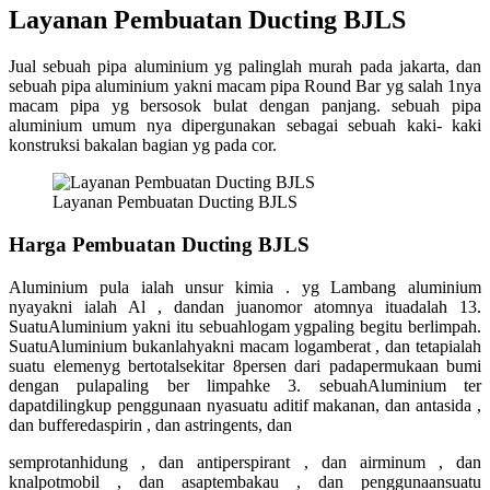
Layanan Pembuatan Ducting BJLS
Jual sebuah pipa aluminium yg palinglah murah pada jakarta, dan
sebuah pipa aluminium yakni macam pipa Round Bar yg salah 1nya
macam pipa yg bersosok bulat dengan panjang. sebuah pipa
aluminium umum nya dipergunakan sebagai sebuah kaki- kaki
konstruksi bakalan bagian yg pada cor.
Layanan Pembuatan Ducting BJLS
Harga Pembuatan Ducting BJLS
Aluminium pula ialah unsur kimia . yg Lambang aluminium
nyayakni ialah Al , dandan juanomor atomnya ituadalah 13.
SuatuAluminium yakni itu sebuahlogam ygpaling begitu berlimpah.
SuatuAluminium bukanlahyakni macam logamberat , dan tetapialah
suatu elemenyg bertotalsekitar 8persen dari padapermukaan bumi
dengan pulapaling ber limpahke 3. sebuahAluminium ter
dapatdilingkup penggunaan nyasuatu aditif makanan, dan antasida ,
dan bufferedaspirin , dan astringents, dan
semprotanhidung , dan antiperspirant , dan airminum , dan
knalpotmobil , dan asaptembakau , dan penggunaansuatu