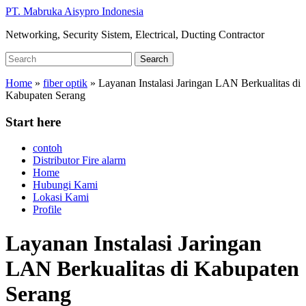
Skip
PT. Mabruka Aisypro Indonesia
to
Networking, Security Sistem, Electrical, Ducting Contractor
main
content
Search
Search
for:
Home
»
fiber optik
»
Layanan Instalasi Jaringan LAN Berkualitas di
Kabupaten Serang
Start here
contoh
Distributor Fire alarm
Home
Hubungi Kami
Lokasi Kami
Profile
Layanan Instalasi Jaringan
LAN Berkualitas di Kabupaten
Serang