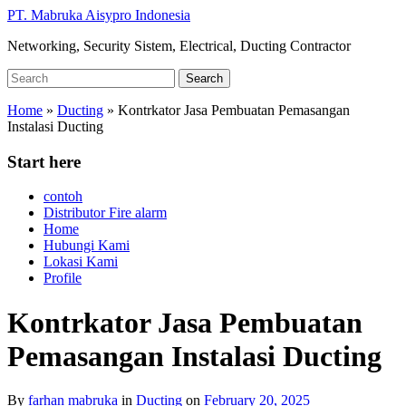
Skip
PT. Mabruka Aisypro Indonesia
to
Networking, Security Sistem, Electrical, Ducting Contractor
main
content
Search
Search
for:
Home
»
Ducting
»
Kontrkator Jasa Pembuatan Pemasangan
Instalasi Ducting
Start here
contoh
Distributor Fire alarm
Home
Hubungi Kami
Lokasi Kami
Profile
Kontrkator Jasa Pembuatan
Pemasangan Instalasi Ducting
By
farhan mabruka
in
Ducting
on
February 20, 2025