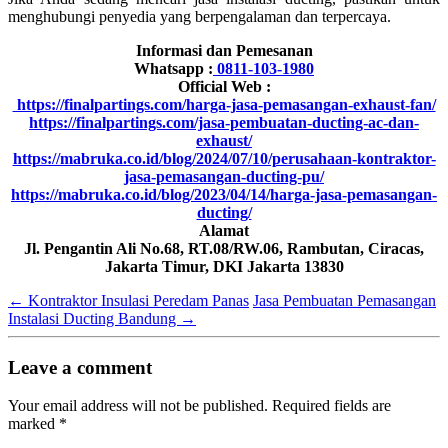
menghubungi penyedia yang berpengalaman dan terpercaya.
Informasi dan Pemesanan
Whatsapp :
0811-103-1980
Official Web :
https://finalpartings.com/harga-jasa-pemasangan-exhaust-fan/
https://finalpartings.com/jasa-pembuatan-ducting-ac-dan-
exhaust/
https://mabruka.co.id/blog/2024/07/10/perusahaan-kontraktor-
jasa-pemasangan-ducting-pu/
https://mabruka.co.id/blog/2023/04/14/harga-jasa-pemasangan-
ducting/
Alamat
Jl. Pengantin Ali No.68, RT.08/RW.06, Rambutan, Ciracas,
Jakarta Timur, DKI Jakarta 13830
←
Kontraktor Insulasi Peredam Panas
Jasa Pembuatan Pemasangan
Instalasi Ducting Bandung
→
Leave a comment
Your email address will not be published.
Required fields are
marked
*