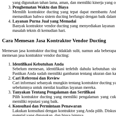
yang digunakan tahan lama, aman, dan memiliki kinerja yang o
Penghematan Waktu dan Biaya
Memilih kontraktor ducting yang tepat dapat membantu An
memastikan bahwa sistem ducting berfungsi dengan baik dalam
Layanan Purna Jual yang Memadai
Banyak kontraktor vendor ducting yang menyediakan layanan p
masalah teknis di kemudian hari.
Cara Memesan Jasa Kontraktor Vendor Ducting
Memesan jasa kontraktor ducting tidaklah sulit, namun ada beberap
memesan jasa kontraktor vendor ducting:
Identifikasi Kebutuhan Anda
Sebelum memesan, identifikasi terlebih dahulu kebutuhan si
Pastikan Anda sudah memiliki gambaran tentang ukuran dan kapa
Cari Referensi dan Review
Cari informasi sebanyak mungkin tentang kontraktor ducting yan
sebelumnya untuk menilai kualitas layanan mereka.
Tanyakan Tentang Pengalaman dan Sertifikasi
Pilih kontraktor ducting yang memiliki pengalaman yang cuk
memiliki reputasi yang baik.
Konsultasi dan Permintaan Penawaran
Lakukan konsultasi dengan kontraktor yang Anda pilih. Disk
material yang digunakan, dan biaya lainnya.