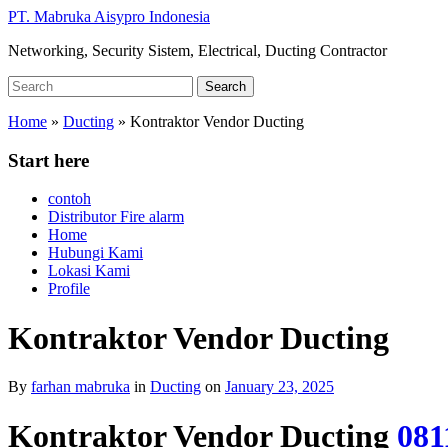
Skip
PT. Mabruka Aisypro Indonesia
to
Networking, Security Sistem, Electrical, Ducting Contractor
main
content
Search
Search
for:
Home
»
Ducting
»
Kontraktor Vendor Ducting
Start here
contoh
Distributor Fire alarm
Home
Hubungi Kami
Lokasi Kami
Profile
Kontraktor Vendor Ducting
By
farhan mabruka
in
Ducting
on
January 23, 2025
Kontraktor Vendor Ducting
081