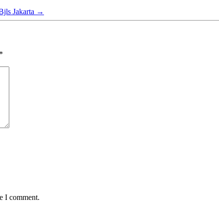
Bjls Jakarta
→
*
me I comment.