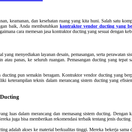
nan, keamanan, dan kesehatan ruang yang kita huni. Salah satu kompo
engan baik, Anda membutuhkan
kontraktor vendor ducting yang b
 bagaimana cara memesan jasa kontraktor ducting yang sesuai dengan ke
nal yang menyediakan layanan desain, pemasangan, serta perawatan sist
n atau panas, ke seluruh ruangan. Pemasangan ducting yang tepat sa
ain ducting pun semakin beragam. Kontraktor vendor ducting yang b
liki keterampilan teknis dalam merancang sistem ducting yang efisie
Ducting
 yang luas dalam merancang dan memasang sistem ducting. Dengan k
Mereka juga bisa memberikan rekomendasi terbaik tentang jenis ductin
ing adalah akses ke material berkualitas tinggi. Mereka bekerja sam