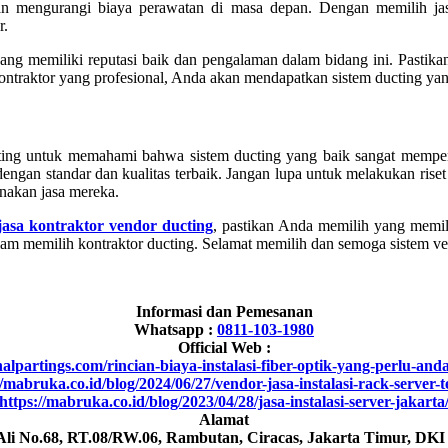
 dan mengurangi biaya perawatan di masa depan. Dengan memilih j
r.
yang memiliki reputasi baik dan pengalaman dalam bidang ini. Pastik
ntraktor yang profesional, Anda akan mendapatkan sistem ducting yan
nting untuk memahami bahwa sistem ducting yang baik sangat mempe
engan standar dan kualitas terbaik. Jangan lupa untuk melakukan rise
akan jasa mereka.
asa kontraktor vendor ducting
, pastikan Anda memilih yang memili
 memilih kontraktor ducting. Selamat memilih dan semoga sistem vent
Informasi dan Pemesanan
Whatsapp :
0811-103-1980
Official Web :
inalpartings.com/rincian-biaya-instalasi-fiber-optik-yang-perlu-and
//mabruka.co.id/blog/2024/06/27/vendor-jasa-instalasi-rack-server-t
https://mabruka.co.id/blog/2023/04/28/jasa-instalasi-server-jakarta
Alamat
 Ali No.68, RT.08/RW.06, Rambutan, Ciracas, Jakarta Timur, DKI