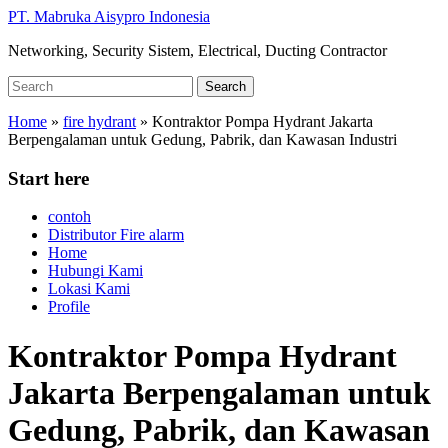
Skip
PT. Mabruka Aisypro Indonesia
to
Networking, Security Sistem, Electrical, Ducting Contractor
main
content
Search
Search
for:
Home
»
fire hydrant
»
Kontraktor Pompa Hydrant Jakarta
Berpengalaman untuk Gedung, Pabrik, dan Kawasan Industri
Start here
contoh
Distributor Fire alarm
Home
Hubungi Kami
Lokasi Kami
Profile
Kontraktor Pompa Hydrant
Jakarta Berpengalaman untuk
Gedung, Pabrik, dan Kawasan